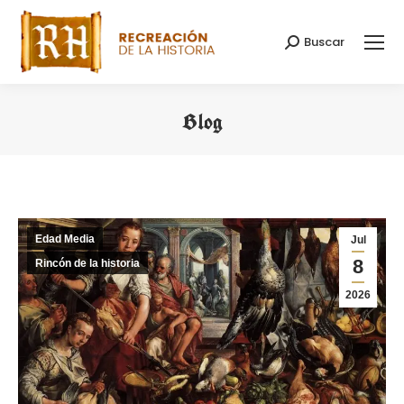
Buscar
Buscar:
Blog
Estás aquí:
Edad Media
Jul
8
Rincón de la historia
2026