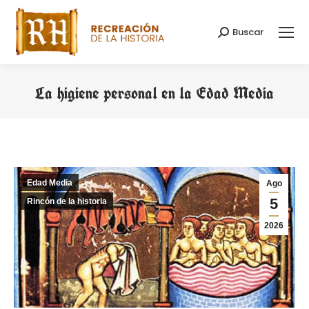
Buscar
Buscar:
La higiene personal en la Edad Media
Estás aquí:
Edad Media
Ago
5
Rincón de la historia
2026