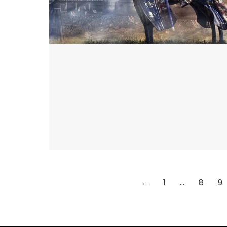
←
1
…
8
9