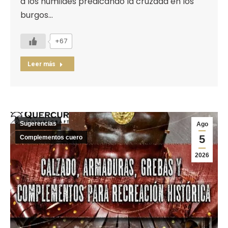
a los humildes predicando la cruzada en los
burgos…
+67
Leer más
Sugerencias
Ago
5
Complementos cuero
2026