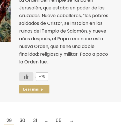
La Orden del Temple se funda en
Jerusalén, que estaba en poder de los
cruzados. Nueve caballeros, “los pobres
soldados de Cristo”, se instalan en las
ruinas del Templo de Salomón, y nueve
años después, el Papa reconoce esta
nueva Orden, que tiene una doble
finalidad: religiosa y militar. Poco a poco
la Orden fue…
+75
Leer más
29
30
31
…
65
→