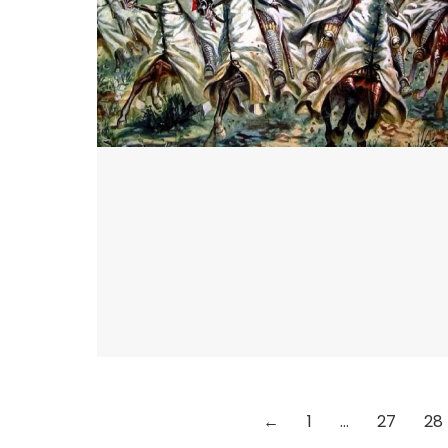
←
1
…
27
28