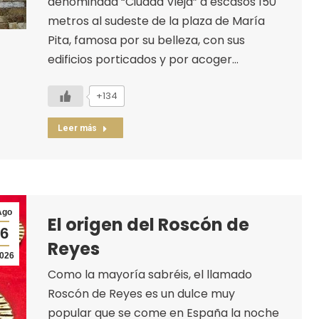
denominada “Ciudad Vieja” a escasos 150
metros al sudeste de la plaza de María
Pita, famosa por su belleza, con sus
edificios porticados y por acoger…
+134
Leer más
Ago
El origen del Roscón de
6
Reyes
026
Como la mayoría sabréis, el llamado
Roscón de Reyes es un dulce muy
popular que se come en España la noche