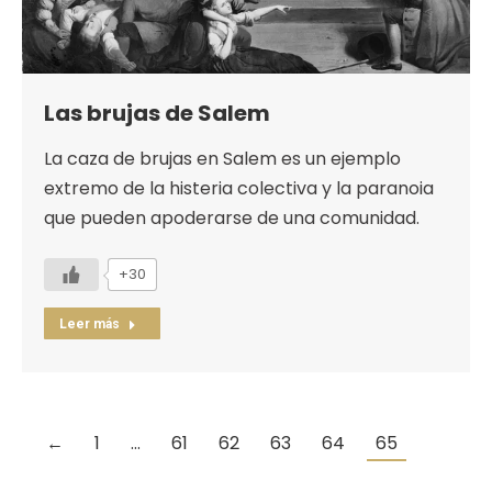
Las brujas de Salem
La caza de brujas en Salem es un ejemplo
extremo de la histeria colectiva y la paranoia
que pueden apoderarse de una comunidad.
+30
Leer más
←
1
…
61
62
63
64
65