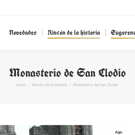
Novedades
Rincón de la historia
Sugeren
Novedades
Rincón de la historia
Sugerenc
Monasterio de San Clodio
Estás aquí:
Inicio
Rincón de la historia
Monasterio de San Clodio
Ago