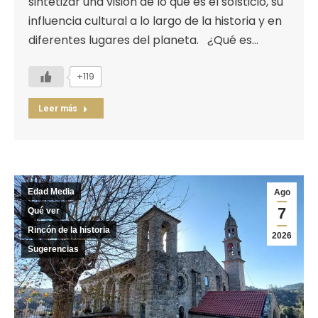
sintetizar una visión de lo que es el solsticio, su
influencia cultural a lo largo de la historia y en
diferentes lugares del planeta. ¿Qué es…
+119
Leer más
Edad Media
Ago
7
Qué ver
Rincón de la historia
2026
Sugerencias