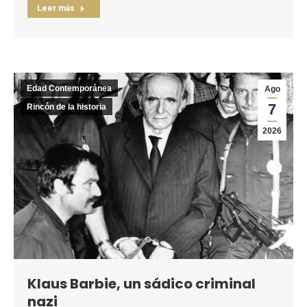
Leer más
Edad Contemporánea
Ago
7
Rincón de la historia
2026
Klaus Barbie, un sádico criminal
nazi