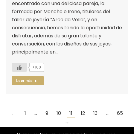
encontrado con una deliciosa pareja, la
formada por Moncho e Irene, titulares del
taller de joyería “Arco da Vella”, y en
consecuencia, hemos tenido la oportunidad de
disfrutar, además de su gran talante y
conversación, con los diseños de sus joyas,
principalmente en…
+100
Leer más
←
1
…
9
10
11
12
13
…
65
→