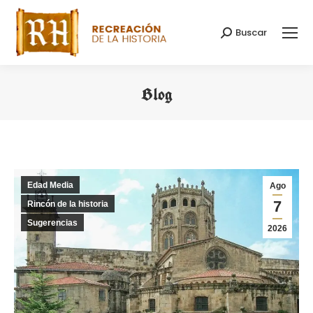
Buscar
Buscar:
Blog
Estás aquí:
Edad Media
Ago
7
Rincón de la historia
Sugerencias
2026