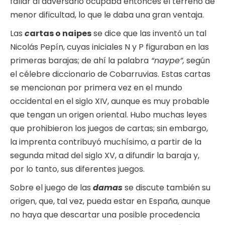
fallar al adversario ocupaba entonces el terreno de
menor dificultad, lo que le daba una gran ventaja.
Las
c
artas o naipes
se dice que las inventó un tal
Nicolás Pepín, cuyas iniciales N y P figuraban en las
primeras barajas; de ahí la palabra
“naype”,
según
el célebre diccionario de Cobarruvias. Estas cartas
se mencionan por primera vez en el mundo
occidental en el siglo XIV, aunque es muy probable
que tengan un origen oriental. Hubo muchas leyes
que prohibieron los juegos de cartas; sin embargo,
la imprenta contribuyó muchísimo, a partir de la
segunda mitad del siglo XV, a difundir la baraja y,
por lo tanto, sus diferentes juegos.
Sobre el juego de las
damas
se discute también su
origen, que, tal vez, pueda estar en España, aunque
no haya que descartar una posible procedencia