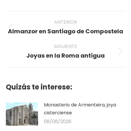
on
on
on
on
on
Twitter
Pinterest
Facebook
LinkedIn
WhatsApp
Navegación
ANTERIOR
entre
Almanzor en Santiago de Compostela
Publicación
anterior:
publicaciones
SIGUIENTE
Joyas en la Roma antigua
Publicación
siguiente:
Quizás te interese:
Monasterio de Armenteira, joya
cisterciense
08/08/2026