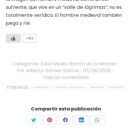
sufriente, que vive en un
“valle de lágrimas”
, no es
totalmente verídica. El hombre medieval también
juega y ríe.
+83
Categorías:
Edad Media
,
Rincón de la historia
Por
Alberto Gómez Santos
05/08/2026
Deja un comentario
Etiquetas:
Costumbres
Infancia y educación
Medieval
Sociedad
Compartir esta publicación
Share
Share
Share
Share
Share