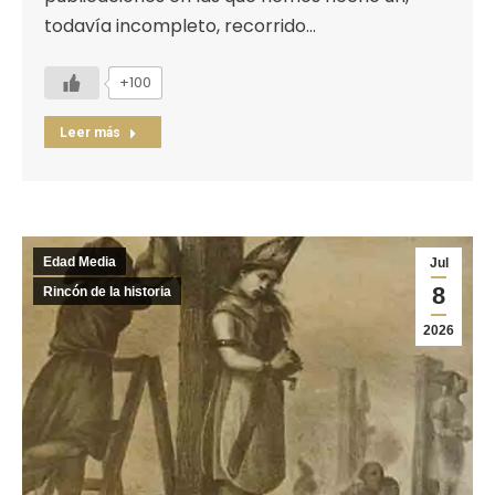
todavía incompleto, recorrido…
+100
Leer más
Edad Media
Jul
8
Rincón de la historia
2026