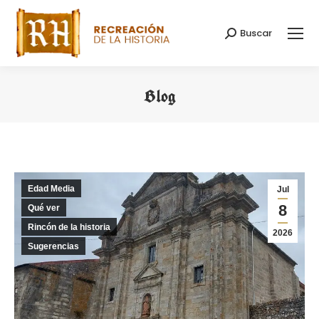
Buscar
Buscar:
Blog
Estás aquí:
Edad Media
Jul
8
Qué ver
Rincón de la historia
2026
Sugerencias