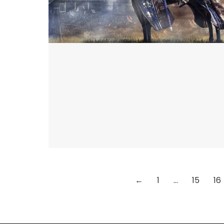
←
1
…
15
16