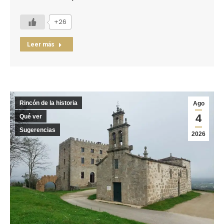
+26
Leer más
Rincón de la historia
Ago
4
Qué ver
Sugerencias
2026