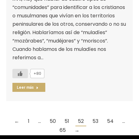
“comunidades” para identificar a los cristianos
o musulmanes que vivían en los territorios
peninsulares de los otros, conservando o no su
religión. Hablaríamos así de “muladíes”
“mozárabes”, “mudéjares” y “moriscos”.
Cuando hablamos de los muladíes nos
referimos a…
+80
Leer más
←
1
…
50
51
52
53
54
…
65
→