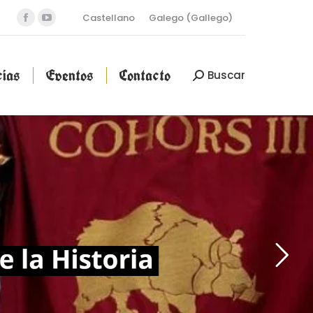
Castellano
Galego
(
Gallego
)
cias
Eventos
Contacto
Buscar
ias
Eventos
Contacto
Buscar