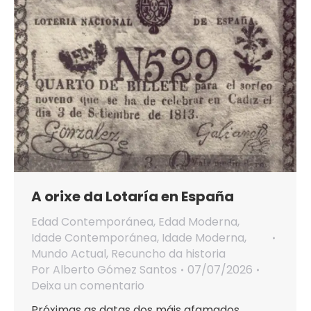
A orixe da Lotaría en España
Edad Contemporánea
,
Edad Moderna
,
Idade Contemporánea
,
Idade Moderna
,
Mundo Actual
,
Recuncho da historia
Por
Alberto Gómez Santos
07/07/2026
Deixa un comentario
Próximas as datas dos máis afamados