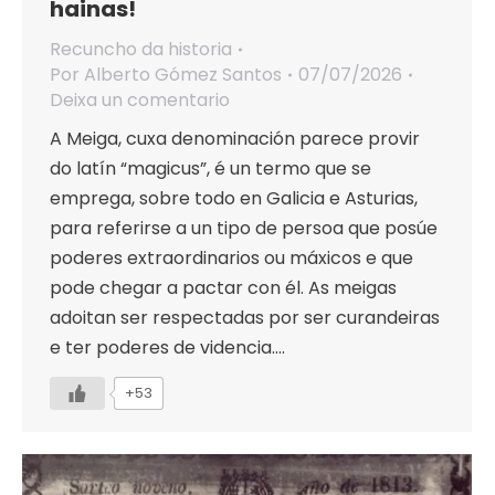
hainas!
Recuncho da historia
Por
Alberto Gómez Santos
07/07/2026
Deixa un comentario
A Meiga, cuxa denominación parece provir
do latín “magicus”, é un termo que se
emprega, sobre todo en Galicia e Asturias,
para referirse a un tipo de persoa que posúe
poderes extraordinarios ou máxicos e que
pode chegar a pactar con él. As meigas
adoitan ser respectadas por ser curandeiras
e ter poderes de videncia.…
+53