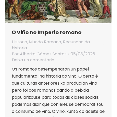
O viño no Imperio romano
Historia
,
Mundo Romano
,
Recuncho da
historia
Por
Alberto Gómez Santos
05/08/2026
Deixa un comentario
Os romanos desempeñaron un papel
fundamental na historia do viño. O certo é
que culturas anteriores xa producían viño
pero foi cos romanos cando a bebida
popularizouse para todas as clases sociais;
podemos dicir que con eles se democratizou
o consumo de viño. O viño, xunto co aceite de