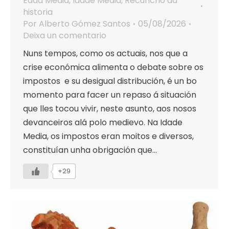
Edad Media
,
Idade Media
,
Recuncho da
historia
Por
Alberto Gómez Santos
05/08/2026
Deixa un comentario
Nuns tempos, como os actuais, nos que a
crise económica alimenta o debate sobre os
impostos e su desigual distribución, é un bo
momento para facer un repaso á situación
que lles tocou vivir, neste asunto, aos nosos
devanceiros alá polo medievo. Na Idade
Media, os impostos eran moitos e diversos,
constituían unha obrigación que…
+29