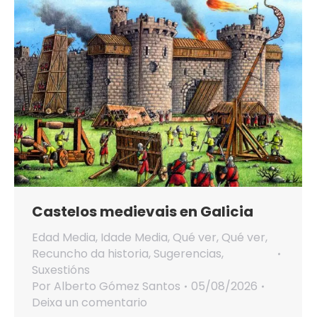
Castelos medievais en Galicia
Edad Media
,
Idade Media
,
Qué ver
,
Qué ver
,
Recuncho da historia
,
Sugerencias
,
Suxestións
Por
Alberto Gómez Santos
05/08/2026
Deixa un comentario