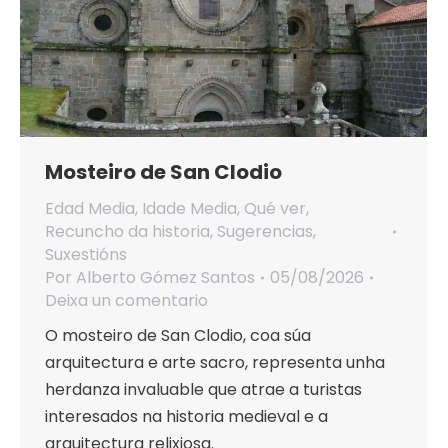
Mosteiro de San Clodio
Edad Media
,
Idade Media
,
Qué ver
,
Recuncho da historia
,
Sugerencias
,
Suxestións
Por
Alberto Gómez Santos
05/08/2026
Deixa un comentario
O mosteiro de San Clodio, coa súa
arquitectura e arte sacro, representa unha
herdanza invaluable que atrae a turistas
interesados na historia medieval e a
arquitectura relixiosa.