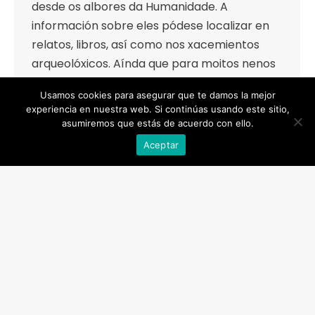
desde os albores da Humanidade. A
información sobre eles pódese localizar en
relatos, libros, así como nos xacemientos
arqueolóxicos. Aínda que para moitos nenos
a infancia simplemente non existiu por mor
Usamos cookies para asegurar que te damos la mejor
das longas e agotadoras xornadas de
experiencia en nuestra web. Si continúas usando este sitio,
traballo a…
asumiremos que estás de acuerdo con ello.
Aceptar
+24
←
1
…
30
31
32
33
34
…
59
→