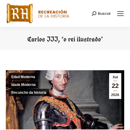
Buscar
Search:
Carlos III, “o rei ilustrado”
You are here:
Edad Moderna
Xul
22
Idade Moderna
Recuncho da historia
2026