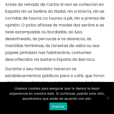
Antes do reinado de Carlos III non se coñecían en
España nin os beléns do Nadal, nin a lotería, nin as
corridas de touros co toureo a pé, nin a prensa de
opinión. O pobo afíxose ás modas dos seráns e as
teas estampadas ou bordadas, ao luxo
desenfreado, ás perrucas e os abanicos, ás
mantillas femininas, ás tarxetas de visita ou aos
papeis pintados nas habitacións, costumes
descoñecidos na austera España do Barroco.
Durante o seu mandato naceron os
establecementos públicos para o café, que foron
chamados cafeterías, o primeiro piano-forte que
Usamos cookies para asegurar que te damos la mejor
conviviu co clavicémbalo, os bailes de máscaras, o
experiencia en nuestra web. Si continúas usando este sitio,
teatro en prosa, os sainetes, a arte neoclásico e os
asumiremos que estás de acuerdo con ello.
tapices de costumes populares, en substitución dos
Aceptar
antigos asuntos mitológicos ou bélicos. Importou