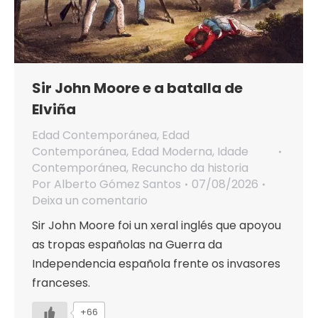
Sir John Moore e a batalla de
Elviña
Edad Contemporánea
,
Edad
Contemporánea
,
Edad Moderna
,
Idade
Contemporánea
,
Recuncho da historia
Por
Alberto Gómez Santos
07/08/2026
Deixa un comentario
Sir John Moore foi un xeral inglés que apoyou
as tropas españolas na Guerra da
Independencia española frente os invasores
franceses.
+66