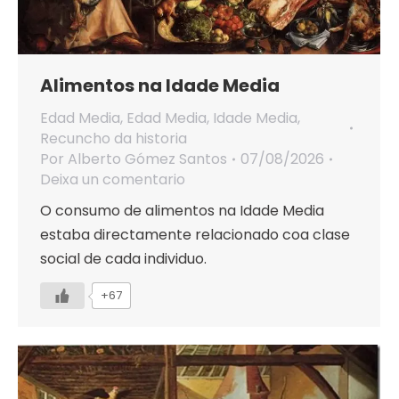
Alimentos na Idade Media
Edad Media
,
Edad Media
,
Idade Media
,
Recuncho da historia
Por
Alberto Gómez Santos
07/08/2026
Deixa un comentario
O consumo de alimentos na Idade Media
estaba directamente relacionado coa clase
social de cada individuo.
+67