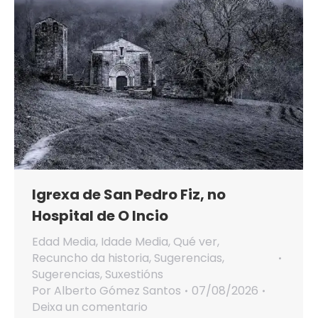
Igrexa de San Pedro Fiz, no
Hospital de O Incio
Edad Media
,
Idade Media
,
Qué ver
,
Recuncho da historia
,
Sugerencias
,
Sugerencias
,
Suxestións
Por
Alberto Gómez Santos
07/08/2026
Deixa un comentario