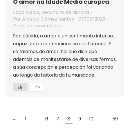
O amor na Idade Media europea
Edad Media
,
Recuncho da historia
Por
Alberto Gómez Santos
07/08/2026
Deixa un comentario
Sen dúbida, o amor é un sentimento intenso,
capaz de xerar emocións no ser humano. E
se falamos de amor, hai que dicir que
ademais de manifestarse de diversas formas,
a súa concepción e percepción foi variando
ao longo da historia da humanidade.
+56
←
1
…
6
7
8
9
10
…
59
→