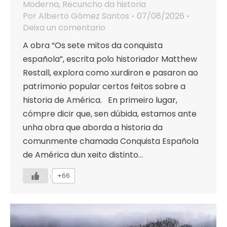
Moderna
,
Recuncho da historia
Por
Alberto Gómez Santos
07/08/2026
Deixa un comentario
A obra “Os sete mitos da conquista
española”, escrita polo historiador Matthew
Restall, explora como xurdiron e pasaron ao
patrimonio popular certos feitos sobre a
historia de América. En primeiro lugar,
cómpre dicir que, sen dúbida, estamos ante
unha obra que aborda a historia da
comunmente chamada Conquista Española
de América dun xeito distinto…
+66