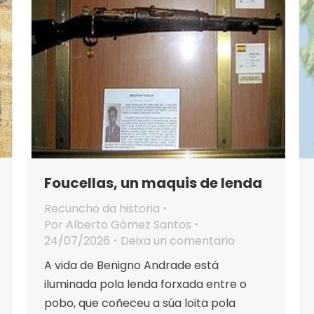
Foucellas, un maquis de lenda
Recuncho da historia
Por
Alberto Gómez Santos
24/07/2026
Deixa un comentario
A vida de Benigno Andrade está
iluminada pola lenda forxada entre o
pobo, que coñeceu a súa loita pola