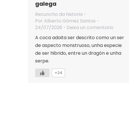
galega
Recuncho da historia
Por
Alberto Gómez Santos
24/07/2026
Deixa un comentario
A coca adoita ser descrito como un ser
de aspecto monstruoso, unha especie
de ser hibrido, entre un dragón e unha
serpe.
+24