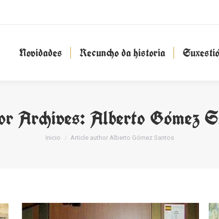
Novidades
Recuncho da historia
Suxesti
Novidades
Recuncho da historia
Suxesti
or Archives:
Alberto Gómez S
You are here:
Inicio
Article author Alberto Gómez Santos