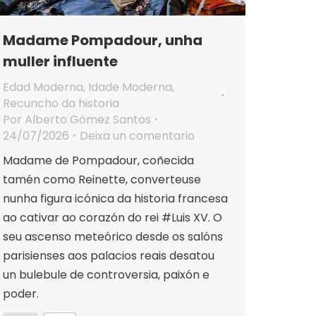
Madame Pompadour, unha
muller influente
Edad Moderna
,
Idade Moderna
,
Recuncho da historia
Por
Alberto Gómez Santos
24/07/2026
Deixa un comentario
Madame de Pompadour, coñecida
tamén como Reinette, converteuse
nunha figura icónica da historia francesa
ao cativar ao corazón do rei #Luis XV. O
seu ascenso meteórico desde os salóns
parisienses aos palacios reais desatou
un bulebule de controversia, paixón e
poder.