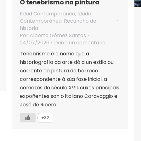
O tenebrismo na pintura
Edad Contemporánea
,
Idade
Contemporánea
,
Recuncho da
historia
Por
Alberto Gómez Santos
24/07/2026
Deixa un comentario
Tenebrismo é o nome que a
historiografía da arte dá a un estilo ou
corrente da pintura do barroco
correspondente á súa fase inicial, a
comezos do século XVII, cuxos principais
expoñentes son o italiano Caravaggio e
José de Ribera.
+32