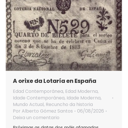
A orixe da Lotaría en España
Edad Contemporánea
,
Edad Moderna
,
Idade Contemporánea
,
Idade Moderna
,
Mundo Actual
,
Recuncho da historia
Por
Alberto Gómez Santos
06/08/2026
Deixa un comentario
Próximas as datas dos máis afamados