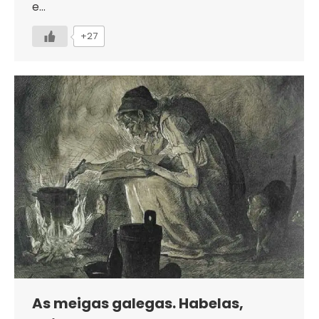
e…
+27
As meigas galegas. Habelas,