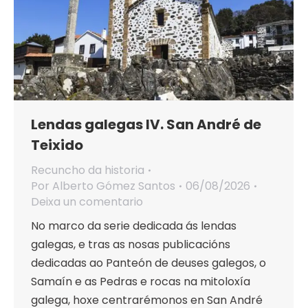
Lendas galegas IV. San André de
Teixido
Recuncho da historia
Por
Alberto Gómez Santos
06/08/2026
Deixa un comentario
No marco da serie dedicada ás lendas
galegas, e tras as nosas publicacións
dedicadas ao Panteón de deuses galegos, o
Samaín e as Pedras e rocas na mitoloxía
galega, hoxe centrarémonos en San André