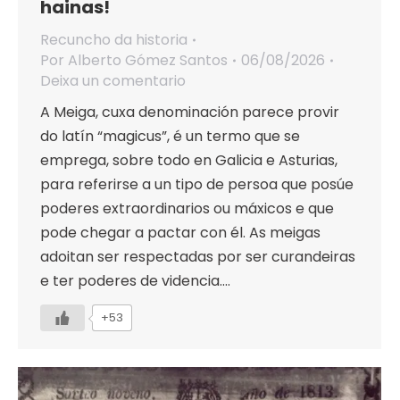
hainas!
Recuncho da historia
Por
Alberto Gómez Santos
06/08/2026
Deixa un comentario
A Meiga, cuxa denominación parece provir
do latín “magicus”, é un termo que se
emprega, sobre todo en Galicia e Asturias,
para referirse a un tipo de persoa que posúe
poderes extraordinarios ou máxicos e que
pode chegar a pactar con él. As meigas
adoitan ser respectadas por ser curandeiras
e ter poderes de videncia.…
+53