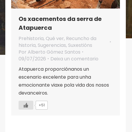
Os xacementos da serra de
Atapuerca
Prehistoria
,
Qué ver
,
Recuncho da
historia
,
Sugerencias
,
Suxestións
Por
Alberto Gómez Santos
09/07/2026
Deixa un comentario
Atapuerca proporciónanos un
escenario excelente para unha
emocionante viaxe pola vida dos nosos
devanceiros.
+51