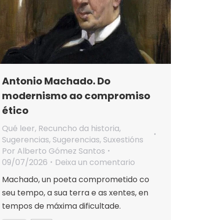
Antonio Machado. Do
modernismo ao compromiso
ético
Qué leer
,
Recuncho da historia
,
Sugerencias
,
Sugerencias
,
Suxestións
Por
Alberto Gómez Santos
09/07/2026
Deixa un comentario
Machado, un poeta comprometido co
seu tempo, a sua terra e as xentes, en
tempos de máxima dificultade.