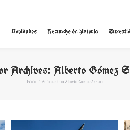
Novidades
Recuncho da historia
Suxesti
Novidades
Recuncho da historia
Suxesti
or Archives:
Alberto Gómez S
You are here:
Inicio
Article author Alberto Gómez Santos