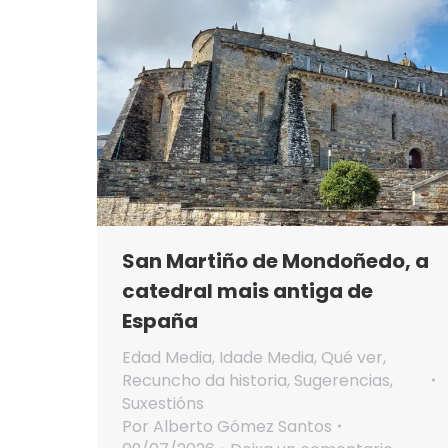
San Martiño de Mondoñedo, a
catedral mais antiga de
España
Edad Media
,
Idade Media
,
Qué ver
,
Recuncho da historia
,
Sugerencias
,
Suxestións
Por
Alberto Gómez Santos