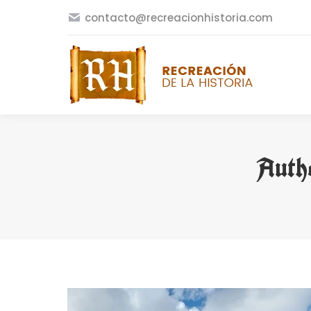
contacto@recreacionhistoria.com
Auth