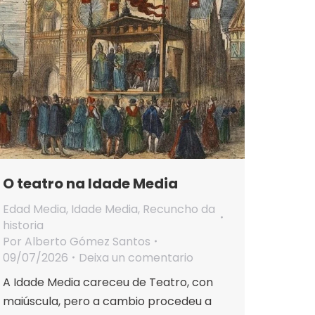
O teatro na Idade Media
Edad Media
,
Idade Media
,
Recuncho da
historia
Por
Alberto Gómez Santos
09/07/2026
Deixa un comentario
A Idade Media careceu de Teatro, con
maiúscula, pero a cambio procedeu a