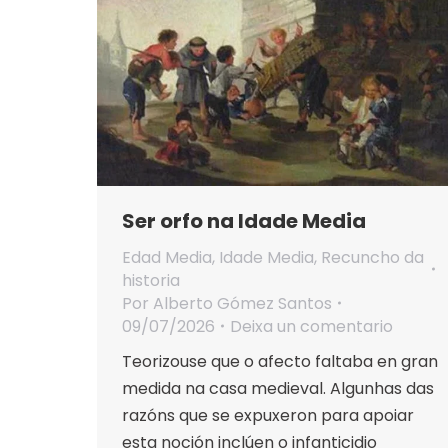
Ser orfo na Idade Media
Edad Media
,
Idade Media
,
Recuncho da
historia
Por
Alberto Gómez Santos
09/07/2026
Deixa un comentario
Teorizouse que o afecto faltaba en gran
medida na casa medieval. Algunhas das
razóns que se expuxeron para apoiar
esta noción inclúen o infanticidio