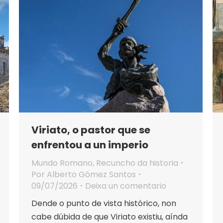
Viriato, o pastor que se
enfrentou a un imperio
Mundo Romano
,
Recuncho da historia
Por
Alberto Gómez Santos
09/07/2026
Deixa un comentario
Dende o punto de vista histórico, non
cabe dúbida de que Viriato existiu, aínda