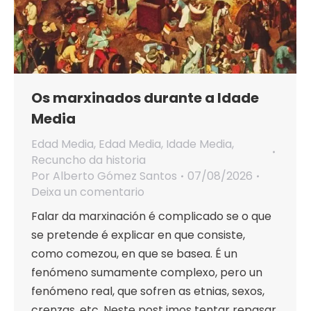
Os marxinados durante a Idade
Media
Edad Media
,
Edad Media
,
Idade Media
,
Recuncho da historia
Por
Alberto Gómez Santos
07/08/2026
Deixa un comentario
Falar da marxinación é complicado se o que
se pretende é explicar en que consiste,
como comezou, en que se basea. É un
fenómeno sumamente complexo, pero un
fenómeno real, que sofren as etnias, sexos,
crenzas, etc. Neste post imos tentar repasar