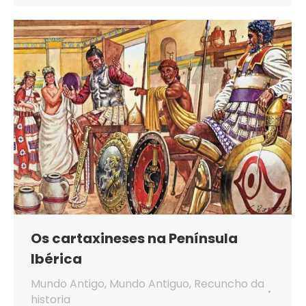
Os cartaxineses na Península
Ibérica
Mundo Antigo
,
Mundo Antiguo
,
Recuncho da
historia