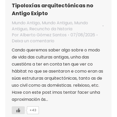
Tipoloxías arquitectónicas no
Antigo Exipto
Mundo Antigo
,
Mundo Antiguo
,
Mundo
Antiguo
,
Recuncho da historia
Por
Alberto Gómez Santos
07/08/2026
Deixa un comentario
Cando queremos saber algo sobre o modo
de vida das culturas antigas, unha das
cuestións a ter en conta ten que ver co
hábitat no que se asentaron e como eran as
súas estruturas arquitectónicas, tanto as de
uso civil como as domésticas. relixioso, etc.
Hoxe con este post imos tentar facer unha
aproximación ás…
+43