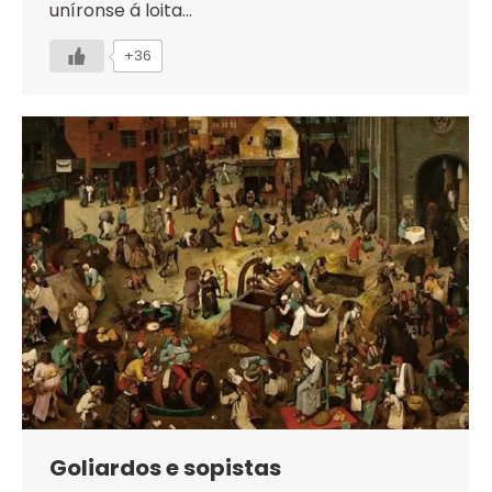
uníronse á loita…
+36
Goliardos e sopistas