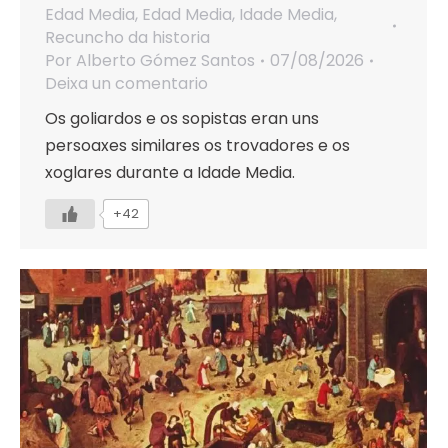
Edad Media
,
Edad Media
,
Idade Media
,
Recuncho da historia
Por
Alberto Gómez Santos
07/08/2026
Deixa un comentario
Os goliardos e os sopistas eran uns
persoaxes similares os trovadores e os
xoglares durante a Idade Media.
+42