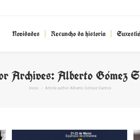
Novidades
Recuncho da historia
Suxesti
Novidades
Recuncho da historia
Suxesti
or Archives:
Alberto Gómez S
You are here:
Inicio
Article author Alberto Gómez Santos