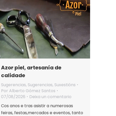
Azor piel, artesanía de
calidade
Sugerencias
,
Sugerencias
,
Suxestións
Por
Alberto Gómez Santos
07/08/2026
Deixa un comentario
Cos anos e tras asistir a numerosas
feiras, festas,mercados e eventos, tanto