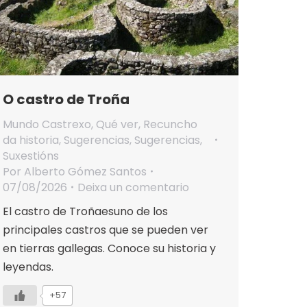
O castro de Troña
Mundo Castrexo
,
Qué ver
,
Recuncho
da historia
,
Sugerencias
,
Sugerencias
,
Suxestións
Por
Alberto Gómez Santos
07/08/2026
Deixa un comentario
El castro de Troñaesuno de los
principales castros que se pueden ver
en tierras gallegas. Conoce su historia y
leyendas.
+57