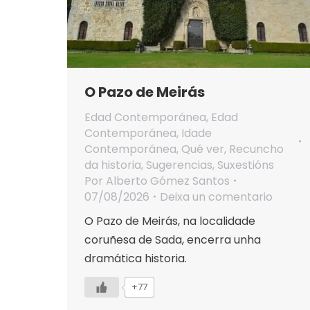
O Pazo de Meirás
Edad Contemporánea
,
Edad
Contemporánea
,
Idade
Contemporánea
,
Qué ver
,
Recuncho
da historia
,
Sugerencias
,
Suxestións
Por
Alberto Gómez Santos
07/08/2026
Deixa un comentario
O Pazo de Meirás, na localidade
coruñesa de Sada, encerra unha
dramática historia.
+77