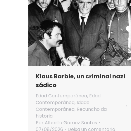
Klaus Barbie, un criminal nazi
sádico
Edad Contemporánea
,
Edad
Contemporánea
,
Idade
Contemporánea
,
Recuncho da
historia
Por
Alberto Gómez Santos
07/08/2026
Deixa un comentario