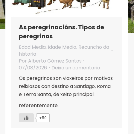
As peregrinacións. Tipos de
peregrinos
Edad Media
,
Idade Media
,
Recuncho da
historia
Por
Alberto Gómez Santos
07/08/2026
Deixa un comentario
Os peregrinos son viaxeiros por motivos
relixiosos con destino a Santiago, Roma
e Terra Santa, de xeito principal.
referentemente.
+50