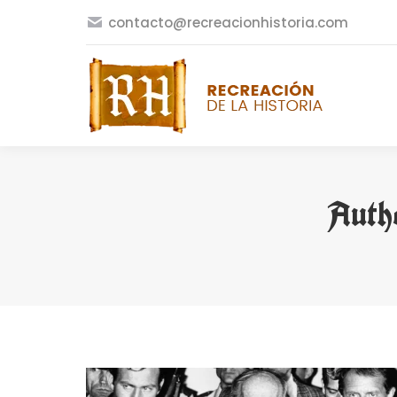
contacto@recreacionhistoria.com
Auth