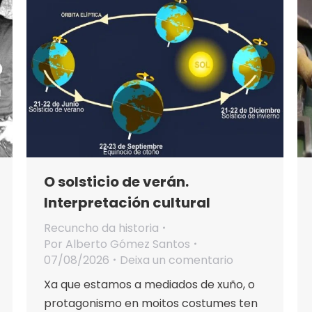
O solsticio de verán.
Interpretación cultural
Recuncho da historia
Por
Alberto Gómez Santos
07/08/2026
Deixa un comentario
Xa que estamos a mediados de xuño, o
protagonismo en moitos costumes ten