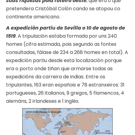
súas riquezas pola roteiro oeste
, que era o que
pretendera Cristóbal Colón cando se atopou co
continente americano.
A expedición partiu de Sevilla o 10 de agosto de
1519
. A tripulación estaba formada por uns 240
homes (cifra estimada, pois segundo as fontes
consultadas, fálase de 234 a 268 homes en total). A
expedición partiu desde esta localización porque
era o porto onde tiñan que armarse todas as
expedicións da carreira de indias. Entre os
tripulantes, 163 eran españois e 78 estranxeiros: 31
portugueses, 26 italianos, 9 gregos, 5 flamencos, 4
alemáns, 2 irlandeses e 1 inglés.