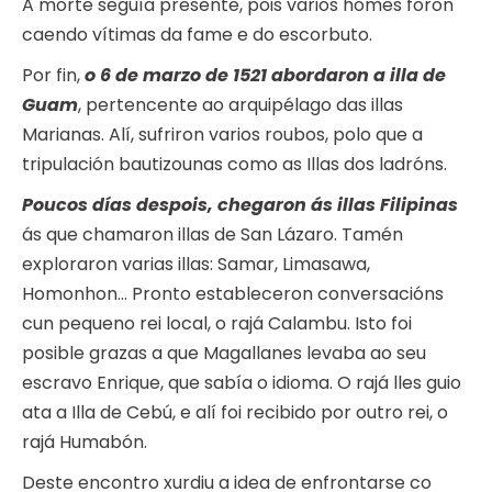
A morte seguía presente, pois varios homes foron
caendo vítimas da fame e do escorbuto.
Por fin,
o 6 de marzo de 1521 abordaron a illa de
Guam
, pertencente ao arquipélago das illas
Marianas. Alí, sufriron varios roubos, polo que a
tripulación bautizounas como as Illas dos ladróns.
Poucos días despois, chegaron ás illas Filipinas
ás que chamaron illas de San Lázaro. Tamén
exploraron varias illas: Samar, Limasawa,
Homonhon… Pronto estableceron conversacións
cun pequeno rei local, o rajá Calambu. Isto foi
posible grazas a que Magallanes levaba ao seu
escravo Enrique, que sabía o idioma. O rajá lles guio
ata a Illa de Cebú, e alí foi recibido por outro rei, o
rajá Humabón.
Deste encontro xurdiu a idea de enfrontarse co