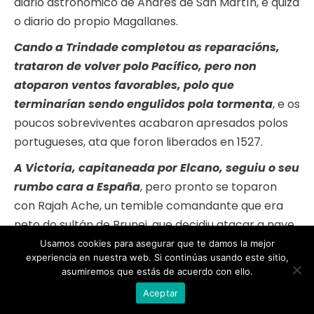
diario astronómico de Andrés de San Martín, e quizá
o diario do propio Magallanes.
Cando a Trindade completou as reparacións,
trataron de volver polo Pacífico, pero non
atoparon ventos favorables, polo que
terminarían sendo engulidos pola tormenta
, e os
poucos sobreviventes acabaron apresados polos
portugueses, ata que foron liberados en 1527.
A Victoria, capitaneada por Elcano, seguiu o seu
rumbo cara a España
, pero pronto se toparon
con Rajah Ache, un temible comandante que era
neto do sultán de Brunei, que decidiu atacar a nave
española, aínda que sairía derrotado e a súa familia
Usamos cookies para asegurar que te damos la mejor
experiencia en nuestra web. Si continúas usando este sitio,
tería que pagar un rescate para liberalo.
asumiremos que estás de acuerdo con ello.
Elcano agora tiña que atravesar todo o Océano
Aceptar
Índico e circunnavegar o continente africano.
O