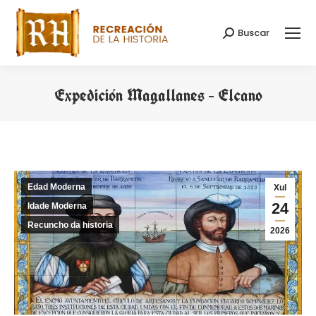
Buscar
Search:
Expedición Magallanes – Elcano
You are here:
Edad Moderna
Xul
24
Idade Moderna
Recuncho da historia
2026