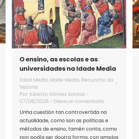
O ensino, as escolas e as
universidades na Idade Media
Edad Media
,
Idade Media
,
Recuncho da
historia
Por
Alberto Gómez Santos
07/08/2026
Deixa un comentario
Unha cuestión tan controvertida na
actualidade, como son as políticas e
métodos de ensino, tamén conta, como
non podía ser doutra forma, con amplos