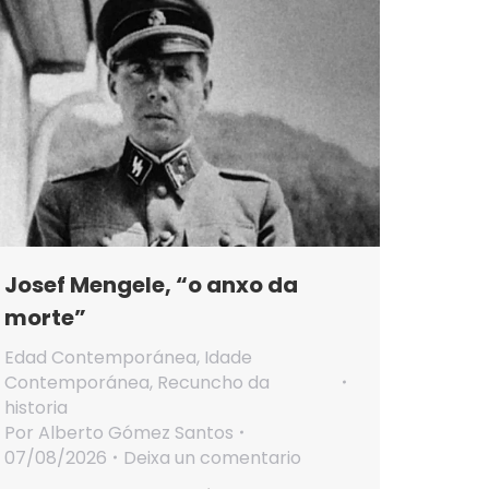
Josef Mengele, “o anxo da
morte”
Edad Contemporánea
,
Idade
Contemporánea
,
Recuncho da
historia
Por
Alberto Gómez Santos
07/08/2026
Deixa un comentario