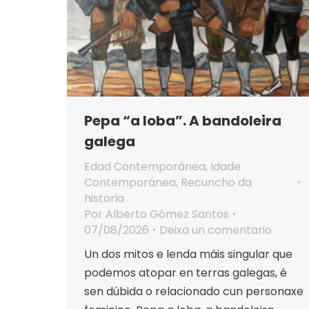
Pepa “a loba”. A bandoleira
galega
Edad Contemporánea
,
Idade
Contemporánea
,
Recuncho da
historia
Por
Alberto Gómez Santos
07/08/2026
Deixa un comentario
Un dos mitos e lenda máis singular que
podemos atopar en terras galegas, é
sen dúbida o relacionado cun personaxe