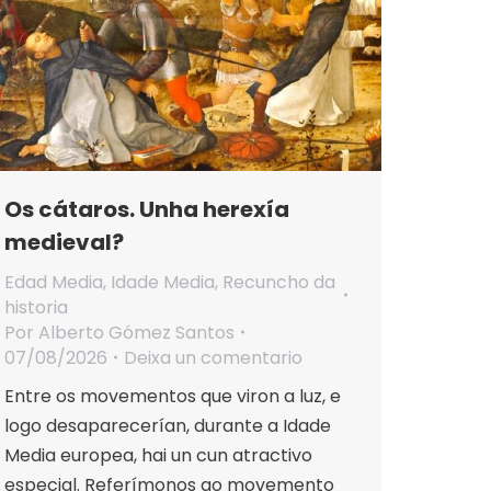
Os cátaros. Unha herexía
medieval?
Edad Media
,
Idade Media
,
Recuncho da
historia
Por
Alberto Gómez Santos
07/08/2026
Deixa un comentario
Entre os movementos que viron a luz, e
logo desaparecerían, durante a Idade
Media europea, hai un cun atractivo
especial. Referímonos ao movemento