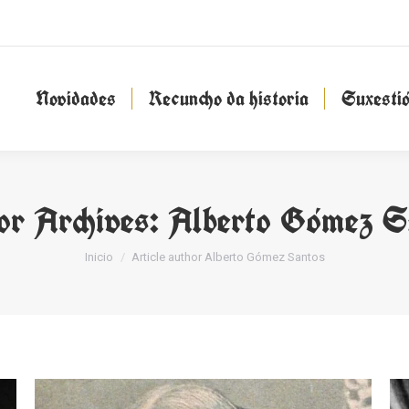
Novidades
Recuncho da historia
Suxesti
Novidades
Recuncho da historia
Suxesti
or Archives:
Alberto Gómez S
You are here:
Inicio
Article author Alberto Gómez Santos