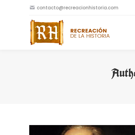
contacto@recreacionhistoria.com
Auth