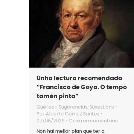
Unha lectura recomendada
“Francisco de Goya. O tempo
tamén pinta”
Qué leer
,
Sugerencias
,
Suxestións
Por
Alberto Gómez Santos
07/08/2026
Deixa un comentario
Non hai mellor plan que ter a