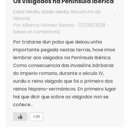
Os visigodos na Península Ibérica
Edad Media
,
Idade Media
,
Recuncho da
historia
Por
Alberto Gómez Santos
07/08/2026
Deixa un comentario
Por tratarse dun pobo que deixou unha
importante pegada nestas terras, hoxe imos
lembrar aos visigodos na Península Ibérica.
Como consecuencia das invasións bárbaras
do Imperio romano, durante o século IV,
xurdiu o reino visigodo que foi o primeiro dos
reinos hispano-xermánicos. En primeiro lugar
hai que dicir que sobre os visigodos non se
coñece…
+35