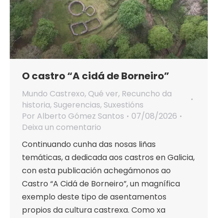
O castro “A cidá de Borneiro”
Mundo Castrexo
,
Qué ver
,
Recuncho da
historia
,
Sugerencias
,
Suxestións
Por
Alberto Gómez Santos
07/08/2026
Deixa un comentario
Continuando cunha das nosas liñas
temáticas, a dedicada aos castros en Galicia,
con esta publicación achegámonos ao
Castro “A Cidá de Borneiro”, un magnífica
exemplo deste tipo de asentamentos
propios da cultura castrexa. Como xa