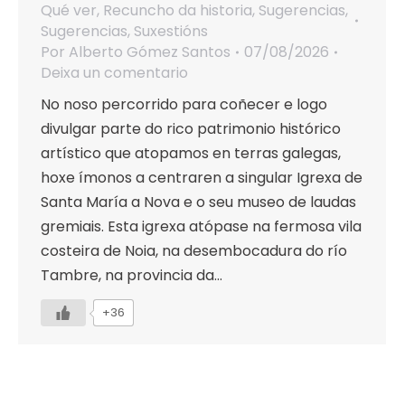
Qué ver
,
Recuncho da historia
,
Sugerencias
,
Sugerencias
,
Suxestións
Por
Alberto Gómez Santos
07/08/2026
Deixa un comentario
No noso percorrido para coñecer e logo
divulgar parte do rico patrimonio histórico
artístico que atopamos en terras galegas,
hoxe ímonos a centraren a singular Igrexa de
Santa María a Nova e o seu museo de laudas
gremiais. Esta igrexa atópase na fermosa vila
costeira de Noia, na desembocadura do río
Tambre, na provincia da…
+36