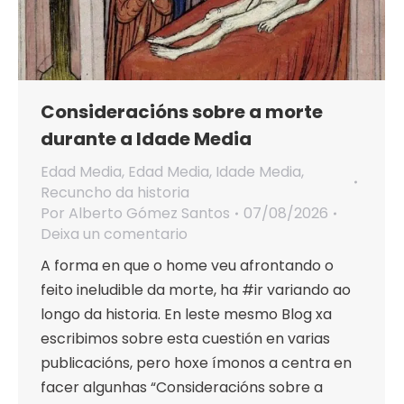
Consideracións sobre a morte
durante a Idade Media
Edad Media
,
Edad Media
,
Idade Media
,
Recuncho da historia
Por
Alberto Gómez Santos
07/08/2026
Deixa un comentario
A forma en que o home veu afrontando o
feito ineludible da morte, ha #ir variando ao
longo da historia. En leste mesmo Blog xa
escribimos sobre esta cuestión en varias
publicacións, pero hoxe ímonos a centra en
facer algunhas “Consideracións sobre a