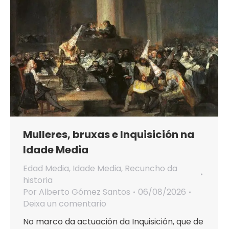
Mulleres, bruxas e Inquisición na
Idade Media
Edad Media
,
Idade Media
,
Recuncho da
historia
Por
Alberto Gómez Santos
06/08/2026
Deixa un comentario
No marco da actuación da Inquisición, que de