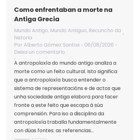
Como enfrentaban a morte na
Antiga Grecia
Mundo Antigo
,
Mundo Antiguo
,
Recuncho da
historia
Por
Alberto Gómez Santos
06/08/2026
Deixa un comentario
A antropoloxía do mundo antigo analiza a
morte como un feito cultural. Isto significa
que a antropoloxía busca entender o
sistema de representacións e de actos que
unha sociedade antiga elabora para facer
fronte a este feito que escapa á súa
comprensión. Para iso a disciplina da
antropoloxía traballa fundamentalmente
con dúas fontes: as referencias…