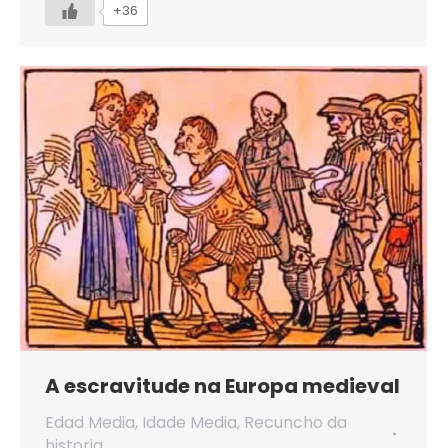
+36
A escravitude na Europa medieval
Edad Media
,
Idade Media
,
Recuncho da
historia