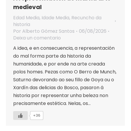
medieval
Edad Media
,
Idade Media
,
Recuncho da
historia
Por
Alberto Gómez Santos
06/08/2026
Deixa un comentario
A idea, e en consecuencia, a representación
do mal forma parte da historia da
humanidade, e por ende na arte creada
polos homes. Pezas como O Berro de Munch,
Saturno devorando ao seu fillo de Goya ou o
Xardín das delicias do Bosco, pasaron á
historia por representar unha beleza non
precisamente estética. Nelas, os…
+36