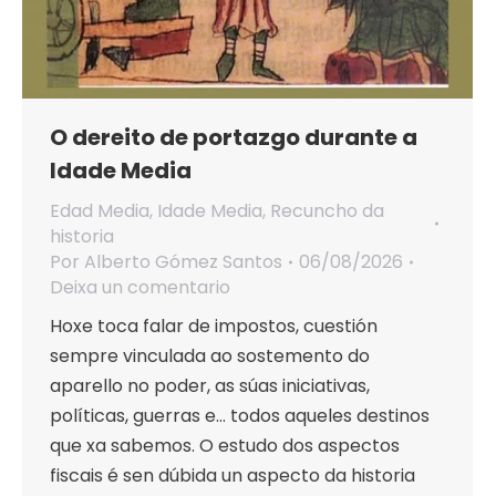
O dereito de portazgo durante a
Idade Media
Edad Media
,
Idade Media
,
Recuncho da
historia
Por
Alberto Gómez Santos
06/08/2026
Deixa un comentario
Hoxe toca falar de impostos, cuestión
sempre vinculada ao sostemento do
aparello no poder, as súas iniciativas,
políticas, guerras e… todos aqueles destinos
que xa sabemos. O estudo dos aspectos
fiscais é sen dúbida un aspecto da historia