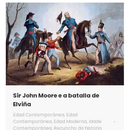
Sir John Moore e a batalla de
Elviña
Edad Contemporánea
,
Edad
Contemporánea
,
Edad Moderna
,
Idade
Contemporánea
,
Recuncho da historia