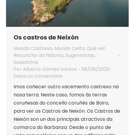
Os castros de Neixón
Mundo Castrexo
,
Mundo Celta
,
Qué ver
,
Recuncho da historia
,
Sugerencias
,
Suxestións
Por
Alberto Gómez Santos
08/08/2026
Deixa un comentario
Imos coñecer outro xacemento castrexo na
nosa terra. Neste caso, fomos ás terras
coruñesas do concello coruñés de Boiro,
para ver os Castros de Neixón. Os Castros de
Neixón son un dos principais atractivos da
comarca do Barbanza. Desde o punto de