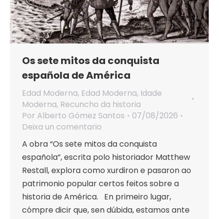
Os sete mitos da conquista
española de América
Edad Moderna
,
Edad Moderna
,
Idade
Moderna
,
Recuncho da historia
Por
Alberto Gómez Santos
07/08/2026
Deixa un comentario
A obra “Os sete mitos da conquista
española”, escrita polo historiador Matthew
Restall, explora como xurdiron e pasaron ao
patrimonio popular certos feitos sobre a
historia de América. En primeiro lugar,
cómpre dicir que, sen dúbida, estamos ante