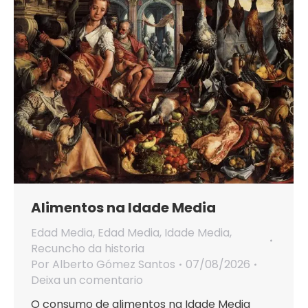
Alimentos na Idade Media
Edad Media
,
Edad Media
,
Idade Media
,
Recuncho da historia
Por
Alberto Gómez Santos
07/08/2026
Deixa un comentario
O consumo de alimentos na Idade Media