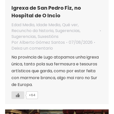
Igrexa de San Pedro Fiz, no
Hospital de O Incio
Edad Media
,
Idade Media
,
Qué ver
,
Recuncho da historia
,
Sugerencias
,
Sugerencias
,
Suxestións
Por
Alberto Gómez Santos
07/08/2026
Deixa un comentario
Na provincia de Lugo atopamos unha igrexa
única, tanto pola sua fermosura e tesouros
artísticos que garda, como por estar feita
con marmore branca, algo moi raro no Sur
de Europa.
+64