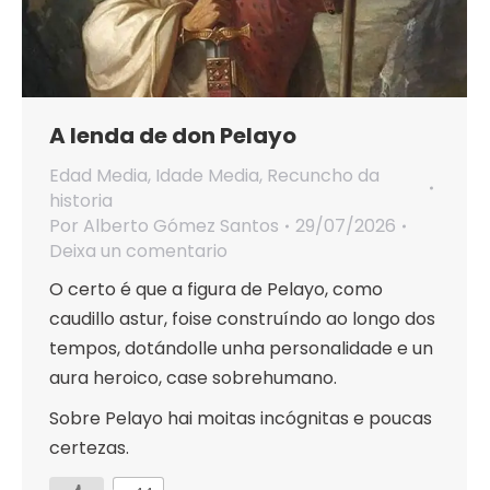
A lenda de don Pelayo
Edad Media
,
Idade Media
,
Recuncho da
historia
Por
Alberto Gómez Santos
29/07/2026
Deixa un comentario
O certo é que a figura de Pelayo, como
caudillo astur, foise construíndo ao longo dos
tempos, dotándolle unha personalidade e un
aura heroico, case sobrehumano.
Sobre Pelayo hai moitas incógnitas e poucas
certezas.