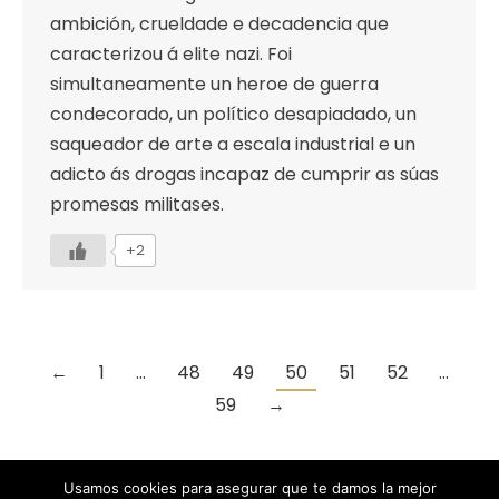
ambición, crueldade e decadencia que
caracterizou á elite nazi. Foi
simultaneamente un heroe de guerra
condecorado, un político desapiadado, un
saqueador de arte a escala industrial e un
adicto ás drogas incapaz de cumprir as súas
promesas militases.
+2
←
1
…
48
49
50
51
52
…
59
→
Usamos cookies para asegurar que te damos la mejor