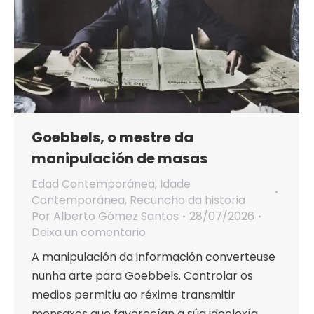
Goebbels, o mestre da
manipulación de masas
Edad Contemporánea
,
Idade
Contemporánea
,
Recuncho da historia
Por
Alberto Gómez Santos
28/07/2026
Deixa un comentario
A manipulación da información converteuse
nunha arte para Goebbels. Controlar os
medios permitiu ao réxime transmitir
mensaxes que favorecían a súa ideoloxía.