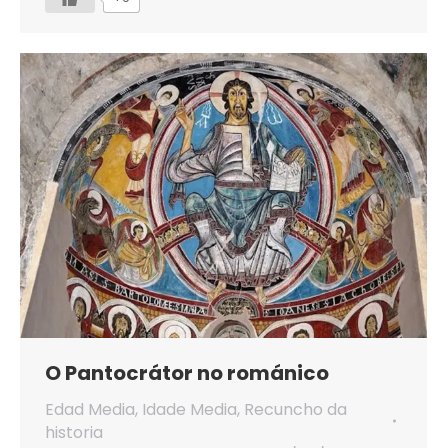
O Pantocrátor no románico
Edad Media
,
Idade Media
,
Recuncho da
historia