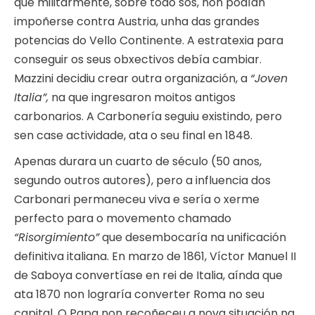
que militarmente, sobre todo sós, non podían
impoñerse contra Austria, unha das grandes
potencias do Vello Continente. A estratexia para
conseguir os seus obxectivos debía cambiar.
Mazzini decidiu crear outra organización, a
“Joven
Italia”,
na que ingresaron moitos antigos
carbonarios. A Carbonería seguiu existindo, pero
sen case actividade, ata o seu final en 1848.
Apenas durara un cuarto de século (50 anos,
segundo outros autores), pero a influencia dos
Carbonari permaneceu viva e sería o xerme
perfecto para o movemento chamado
“Risorgimiento”
que desembocaría na unificación
definitiva italiana. En marzo de 1861, Víctor Manuel II
de Saboya convertíase en rei de Italia, aínda que
ata 1870 non lograría converter Roma no seu
capital. O Papa non recoñeceu a nova situación na