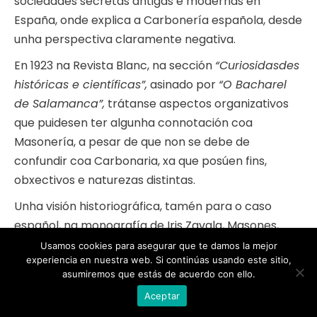
sociedades secretas antigas e modernas en
España, onde explica a Carbonería española, desde
unha perspectiva claramente negativa.
En 1923 na Revista Blanc, na sección
“Curiosidasdes
históricas e científicas”,
asinado por
“O Bacharel
de Salamanca”,
trátanse aspectos organizativos
que puidesen ter algunha connotación coa
Masonería, a pesar de que non se debe de
confundir coa Carbonaria, xa que posúen fins,
obxectivos e naturezas distintas.
Unha visión historiográfica, tamén para o caso
español, na monografía de Iris Zavala, Masones,
comuneiros e carbonarios, Madrid, 1971.
Usamos cookies para asegurar que te damos la mejor
experiencia en nuestra web. Si continúas usando este sitio,
E aínda que se trate dunha obra de ficción, ao facer
asumiremos que estás de acuerdo con ello.
referencias aos carbonarios portugueses e a súa
Aceptar
presenza en Galicia, recomendámosvos a lectura