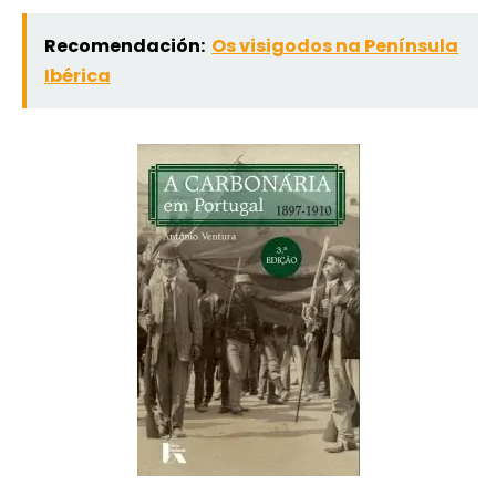
Recomendación:
Os visigodos na Península
Ibérica