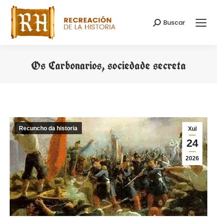
Buscar
Search:
Os Carbonarios, sociedade secreta
You are here:
Recuncho da historia
Xul
24
2026