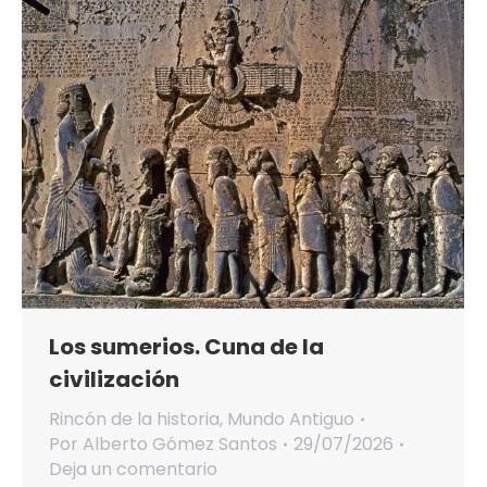
Los sumerios. Cuna de la
civilización
Rincón de la historia
,
Mundo Antiguo
Por
Alberto Gómez Santos
29/07/2026
Deja un comentario