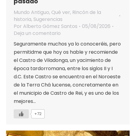
pasado
Mundo Antiguo
,
Qué ver
,
Rincón de la
historia
,
Sugerencias
Por
Alberto Gómez Santos
05/08/2026
Deja un comentario
Seguramente muchos ya lo conoceréis, pero
permitidme que hoy os hable y recomiende
el Castro de Viladonga, un yacimiento de
época tardorromana, entre los siglos II y I
d.C. Este Castro se encuentra en el Noroeste
de la Terra Chá lucense, concretamente en
el municipio de Castro de Rei, y es uno de los
mejores…
+72