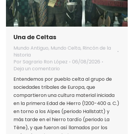
Una de Celtas
Mundo Antiguo
,
Mundo Celta
,
Rincón de la
historia
Por
Sagrario Ron López
06/08/2026
Deja un comentario
Entendemos por pueblo celta al grupo de
sociedades tribales de Europa, que
compartieron una cultura material iniciada
en la primera Edad de Hierro (1200-400 a. C.)
en torno a los Alpes (periodo Hallstatt) y
más tarde en el hierro tardío (periodo La
Tène), y que fueron así llamados por los