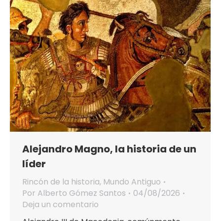
Alejandro Magno, la historia de un
líder
Rincón de la historia
,
Mundo Antiguo
Por
Alberto Gómez Santos
04/08/2026
Deja un comentario