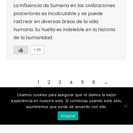
La influencia de Sumeria en las civilizaciones
posteriores es incalculable y se puede
rastrear en diversas áreas de la vida
humana. Su huella es indeleble en la historia
de la humanidad.
+35
1
2
3
4
5
6
→
Usamos cookies para asegurar que te damos la mejor
experiencia en nuestra web. Si continúas usando este sitio,
asumiremos que estás de acuerdo con ello.
Designed by Animation Graphics
Aceptar
POLÍTICA DE PRIVACIDAD |
COOKIES |
AVISO LEGAL |
© Recreación de la Historia.