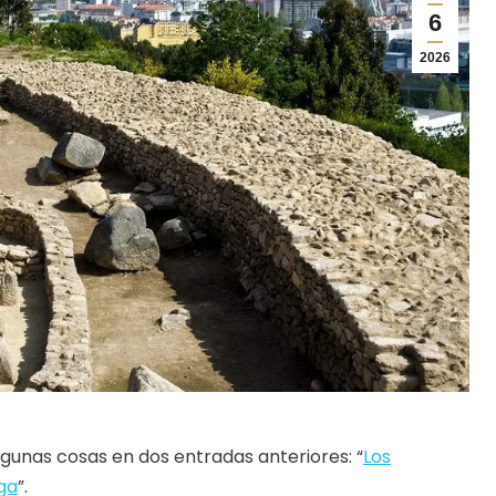
6
2026
gunas cosas en dos entradas anteriores: “
Los
ga
”.