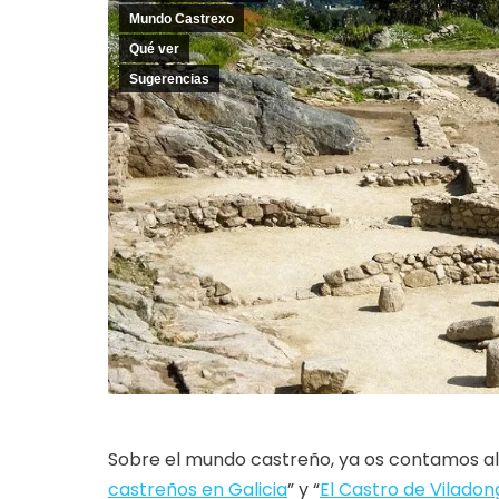
Mundo Castrexo
Qué ver
Sugerencias
Sobre el mundo castreño, ya os contamos al
castreños en Galicia
” y “
El Castro de Viladon