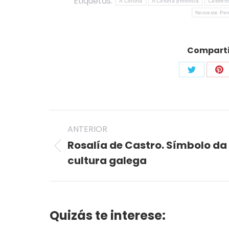
Etiquetas:
A Coruña
A Coruña provincia
Castreñ
Noroeste Pen
Compartir
Share
Sh
on
on
Twitter
Pi
Navegación
ANTERIOR
entre
Rosalía de Castro. Símbolo da
Publicación
publicaciones
cultura galega
anterior:
Quizás te interese: