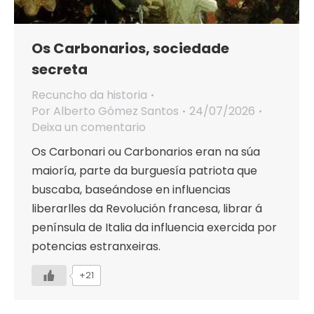
Os Carbonarios, sociedade
secreta
Recuncho da historia
Por
Alberto Gómez Santos
24/07/2026
Deixa un comentario
Os Carbonari ou Carbonarios eran na súa
maioría, parte da burguesía patriota que
buscaba, baseándose en influencias
liberarlles da Revolución francesa, librar á
península de Italia da influencia exercida por
potencias estranxeiras.
+21