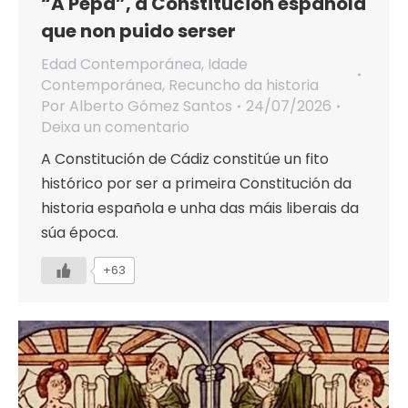
“A Pepa”, a Constitución española
que non puido serser
Edad Contemporánea
,
Idade
Contemporánea
,
Recuncho da historia
Por
Alberto Gómez Santos
24/07/2026
Deixa un comentario
A Constitución de Cádiz constitúe un fito
histórico por ser a primeira Constitución da
historia española e unha das máis liberais da
súa época.
+63