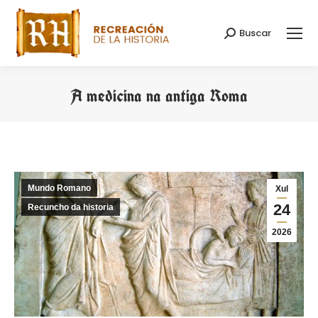
Buscar
Search:
A medicina na antiga Roma
You are here:
Mundo Romano
Xul
24
Recuncho da historia
2026