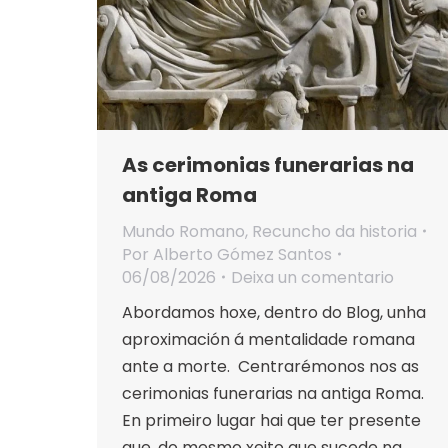
As cerimonias funerarias na
antiga Roma
Mundo Romano
,
Recuncho da historia
Por
Alberto Gómez Santos
06/08/2026
Deixa un comentario
Abordamos hoxe, dentro do Blog, unha
aproximación á mentalidade romana
ante a morte. Centrarémonos nos as
cerimonias funerarias na antiga Roma.
En primeiro lugar hai que ter presente
que, do mesmo xeito que sucede na