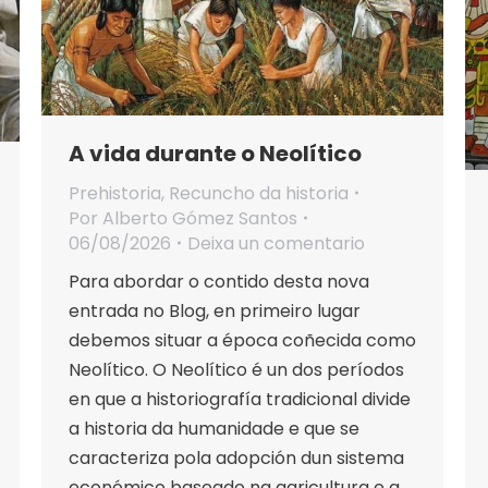
A vida durante o Neolítico
Prehistoria
,
Recuncho da historia
Por
Alberto Gómez Santos
06/08/2026
Deixa un comentario
Para abordar o contido desta nova
entrada no Blog, en primeiro lugar
debemos situar a época coñecida como
Neolítico. O Neolítico é un dos períodos
en que a historiografía tradicional divide
a historia da humanidade e que se
caracteriza pola adopción dun sistema
económico baseado na agricultura e a