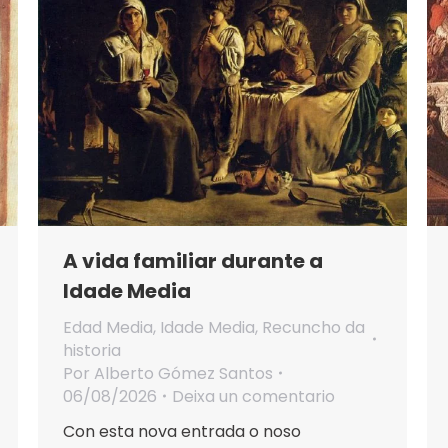
A vida familiar durante a
Idade Media
Edad Media
,
Idade Media
,
Recuncho da
historia
Por
Alberto Gómez Santos
06/08/2026
Deixa un comentario
Con esta nova entrada o noso