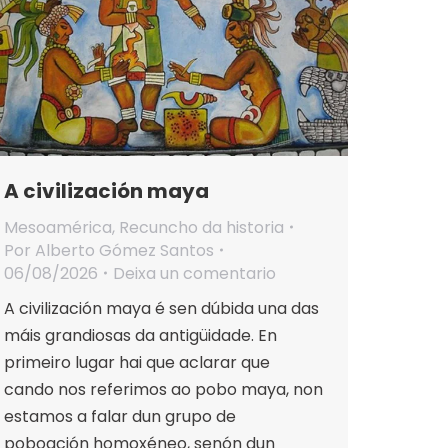
A civilización maya
Mesoamérica
,
Recuncho da historia
Por
Alberto Gómez Santos
06/08/2026
Deixa un comentario
A civilización maya é sen dúbida una das
máis grandiosas da antigüidade. En
primeiro lugar hai que aclarar que
cando nos referimos ao pobo maya, non
estamos a falar dun grupo de
poboación homoxéneo, senón dun