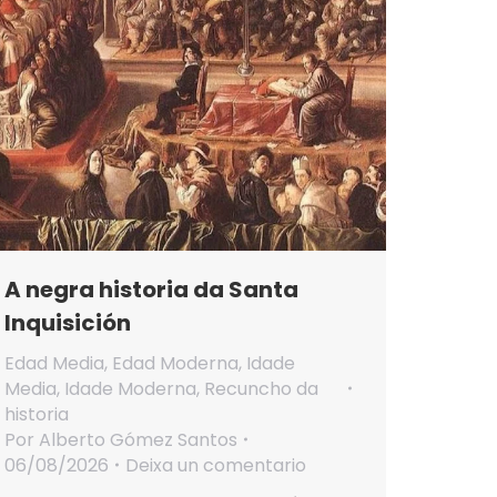
A negra historia da Santa
Inquisición
Edad Media
,
Edad Moderna
,
Idade
Media
,
Idade Moderna
,
Recuncho da
historia
Por
Alberto Gómez Santos
06/08/2026
Deixa un comentario