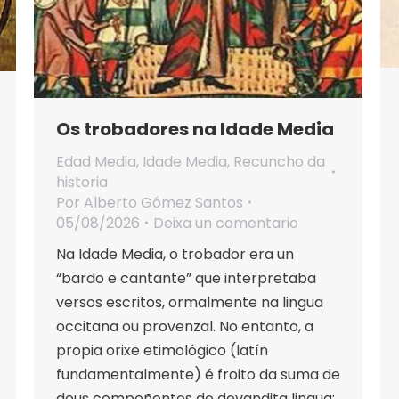
Os trobadores na Idade Media
Edad Media
,
Idade Media
,
Recuncho da
historia
Por
Alberto Gómez Santos
05/08/2026
Deixa un comentario
Na Idade Media, o trobador era un
“bardo e cantante” que interpretaba
versos escritos, ormalmente na lingua
occitana ou provenzal. No entanto, a
propia orixe etimológico (latín
fundamentalmente) é froito da suma de
dous compoñentes de devandita lingua: