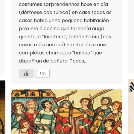
costumes sorpréndennos hoxe en día
(dórmese coa túnica) en case todas as
casas había unha pequena habitación
próxima á cociña que fornecía auga
quente, a “lauatrina”; tamén había (nas
casas máis nobres) habitacións máis
completas chamadas “balnea” que
dispoñían de bañera. Todos…
+25