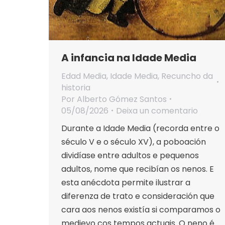
A infancia na Idade Media
Edad Media
,
Idade Media
,
Recuncho da
historia
Por
Alberto Gómez Santos
05/08/2026
Deixa un comentario
Durante a Idade Media (recorda entre o
século V e o século XV), a poboación
dividíase entre adultos e pequenos
adultos, nome que recibían os nenos. E
esta anécdota permite ilustrar a
diferenza de trato e consideración que
cara aos nenos existía si comparamos o
medievo cos tempos actuais. O neno é