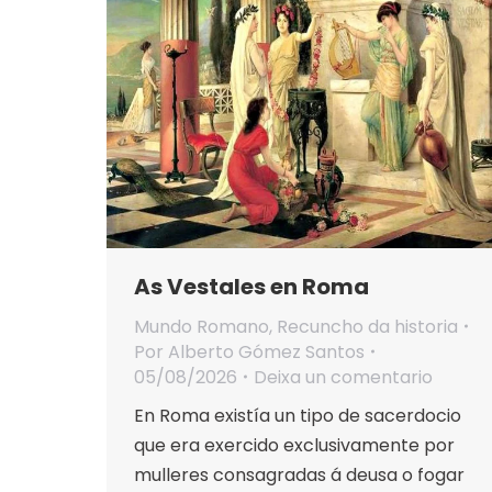
As Vestales en Roma
Mundo Romano
,
Recuncho da historia
Por
Alberto Gómez Santos
05/08/2026
Deixa un comentario
En Roma existía un tipo de sacerdocio
que era exercido exclusivamente por
mulleres consagradas á deusa o fogar