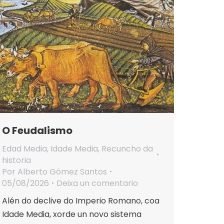
O Feudalismo
Edad Media
,
Idade Media
,
Recuncho da
historia
Por
Alberto Gómez Santos
05/08/2026
Deixa un comentario
Alén do declive do Imperio Romano, coa
Idade Media, xorde un novo sistema