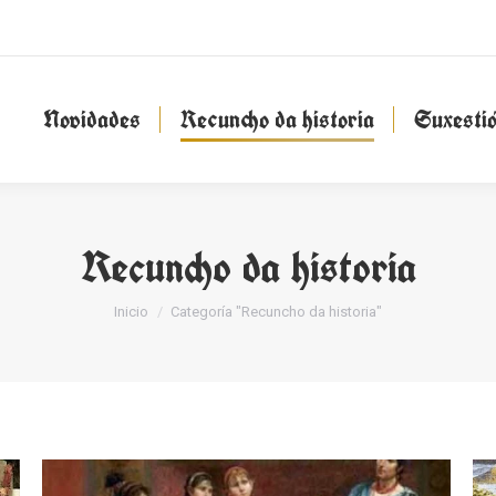
Novidades
Recuncho da historia
Suxesti
Novidades
Recuncho da historia
Suxesti
Recuncho da historia
You are here:
Inicio
Categoría "Recuncho da historia"