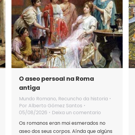
O aseo persoal na Roma
antiga
Mundo Romano
,
Recuncho da historia
Por
Alberto Gómez Santos
05/08/2026
Deixa un comentario
Os romanos eran moi esmerados no
aseo dos seus corpos. Aínda que algúns