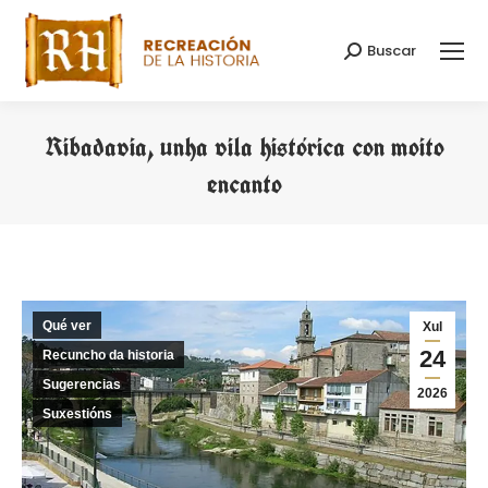
Buscar
Search:
Ribadavia, unha vila histórica con moito
encanto
You are here:
Qué ver
Xul
24
Recuncho da historia
Sugerencias
2026
Suxestións