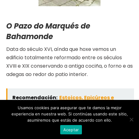
O Pazo do Marqués de
Bahamonde
Data do século XVI, aínda que hoxe vemos un
edificio totalmente reformado entre os séculos
XVIII e XIX conservando a antiga cociña, o forno e as
adegas ao redor do patio interior.
Recomendación:
Estoicos, Epicúreos e
Escépticos. Filosofía para a vida
Usamos cookies para asegurar que te damos la mejor
experiencia en nuestra web. Si continúas usando este sitio,
asumiremos que estás de acuerdo con ello.
Na actualidade sitúase nel o Museo Etnolóxico de
Aceptar
Ribadavia, un magnífico museo dedicado ao mundo