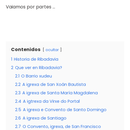
Vaiamos por partes …
Contenidos
ocultar
1
Historia de Ribadavia
2
Que ver en Ribadavia?
2.1
O Barrio xudeu
2.2
A igrexa de San Xoán Bautista
2.3
A igrexa de Santa María Magdalena
2.4
A igtrexa da Virxe do Portal
2.5
A igrexa e Convento de Santo Domingo
2.6
A igrexa de Santiago
2.7
O Convento, igrexa, de San Francisco