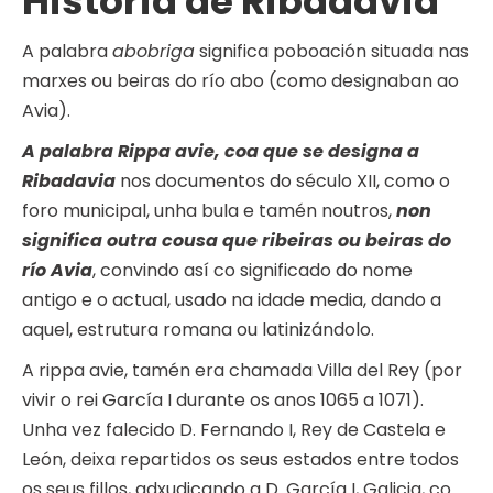
Historia de Ribadavia
A palabra
abobriga
significa poboación situada nas
marxes ou beiras do río abo (como designaban ao
Avia).
A palabra Rippa avie, coa que se designa a
Ribadavia
nos documentos do século XII, como o
foro municipal, unha bula e tamén noutros,
non
significa outra cousa que ribeiras ou beiras do
río Avia
, convindo así co significado do nome
antigo e o actual, usado na idade media, dando a
aquel, estrutura romana ou latinizándolo.
A rippa avie, tamén era chamada Villa del Rey (por
vivir o rei García I durante os anos 1065 a 1071).
Unha vez falecido D. Fernando I, Rey de Castela e
León, deixa repartidos os seus estados entre todos
os seus fillos, adxudicando a D. García I, Galicia, co