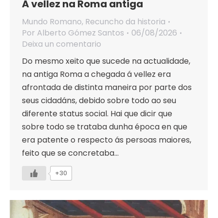
A vellez na Roma antiga
Mundo Romano
,
Recuncho da historia
Por
Alberto Gómez Santos
06/08/2026
Deixa un comentario
Do mesmo xeito que sucede na actualidade,
na antiga Roma a chegada á vellez era
afrontada de distinta maneira por parte dos
seus cidadáns, debido sobre todo ao seu
diferente status social. Hai que dicir que
sobre todo se trataba dunha época en que
era patente o respecto ás persoas maiores,
feito que se concretaba…
+30