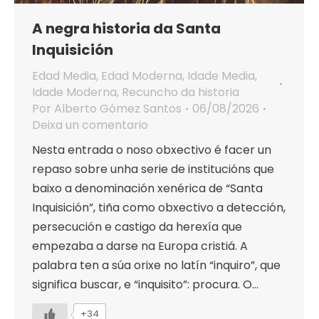
A negra historia da Santa
Inquisición
Edad Media
,
Edad Moderna
,
Idade Media
,
Idade Moderna
,
Recuncho da historia
Por
Alberto Gómez Santos
06/08/2026
Deixa un comentario
Nesta entrada o noso obxectivo é facer un
repaso sobre unha serie de institucións que
baixo a denominación xenérica de “Santa
Inquisición”, tiña como obxectivo a detección,
persecución e castigo da herexía que
empezaba a darse na Europa cristiá. A
palabra ten a súa orixe no latín “inquiro”, que
significa buscar, e “inquisito”: procura. O…
+34