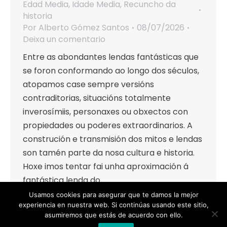
Edad Media
,
Idade Media
,
Recuncho da
historia
Por
Alberto Gómez Santos
08/07/2026
Deixa un comentario
Entre as abondantes lendas fantásticas que
se foron conformando ao longo dos séculos,
atopamos case sempre versións
contraditorias, situacións totalmente
inverosímiis, personaxes ou obxectos con
propiedades ou poderes extraordinarios. A
construción e transmisión dos mitos e lendas
son tamén parte da nosa cultura e historia.
Hoxe imos tentar fai unha aproximación á
fantástica lenda do…
Usamos cookies para asegurar que te damos la mejor
+27
experiencia en nuestra web. Si continúas usando este sitio,
asumiremos que estás de acuerdo con ello.