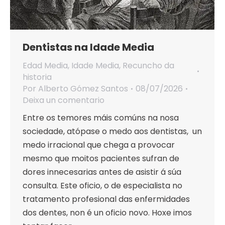
Dentistas na Idade Media
Edad Media
,
Idade Media
,
Recuncho da
historia
Por
Alberto Gómez Santos
08/07/2026
Deixa un comentario
Entre os temores máis comúns na nosa
sociedade, atópase o medo aos dentistas, un
medo irracional que chega a provocar
mesmo que moitos pacientes sufran de
dores innecesarias antes de asistir á súa
consulta. Este oficio, o de especialista no
tratamento profesional das enfermidades
dos dentes, non é un oficio novo. Hoxe imos