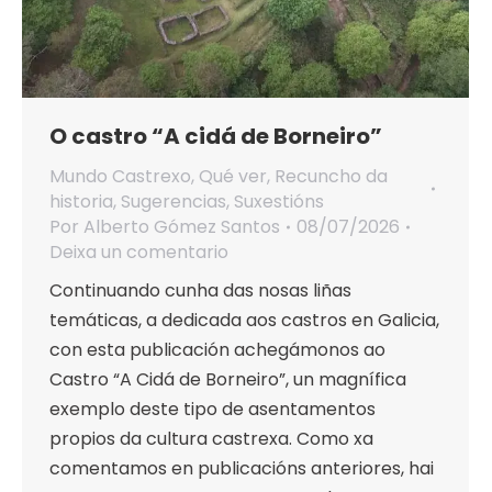
O castro “A cidá de Borneiro”
Mundo Castrexo
,
Qué ver
,
Recuncho da
historia
,
Sugerencias
,
Suxestións
Por
Alberto Gómez Santos
08/07/2026
Deixa un comentario
Continuando cunha das nosas liñas
temáticas, a dedicada aos castros en Galicia,
con esta publicación achegámonos ao
Castro “A Cidá de Borneiro”, un magnífica
exemplo deste tipo de asentamentos
propios da cultura castrexa. Como xa
comentamos en publicacións anteriores, hai