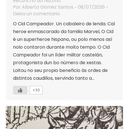
Recuncho da historia
Por
Alberto Gómez Santos
08/07/2026
Deixa un comentario
O Cid Campeador. Un cabaleiro de lenda. Cal
heroe enmascarado da familia Marvel, O Cid
é un superheroe hispano, ou polo menos así
nolo contaron durante moito tempo. O Cid
Campeador foi un líder militar castelán,
protagonista dun bo número de xestas.
Loitou no seu propio beneficio ás ordes de
distintos caudillos, servindo tanto a…
+33