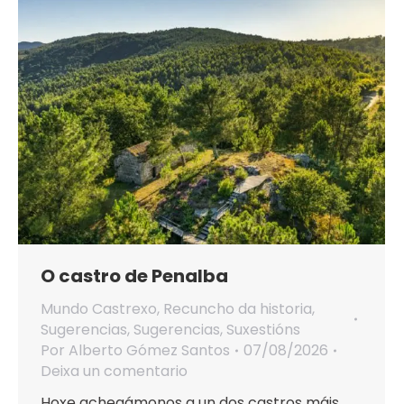
O castro de Penalba
Mundo Castrexo
,
Recuncho da historia
,
Sugerencias
,
Sugerencias
,
Suxestións
Por
Alberto Gómez Santos
07/08/2026
Deixa un comentario
Hoxe achegámonos a un dos castros máis