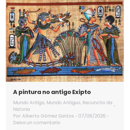
A pintura no antigo Exipto
Mundo Antigo
,
Mundo Antiguo
,
Recuncho da
historia
Por
Alberto Gómez Santos
07/08/2026
Deixa un comentario