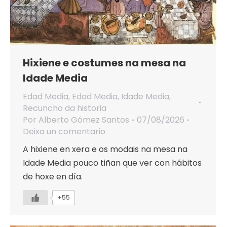
Hixiene e costumes na mesa na
Idade Media
Edad Media
,
Edad Media
,
Idade Media
,
Recuncho da historia
Por
Alberto Gómez Santos
07/08/2026
Deixa un comentario
A hixiene en xera e os modais na mesa na
Idade Media pouco tiñan que ver con hábitos
de hoxe en día.
+55