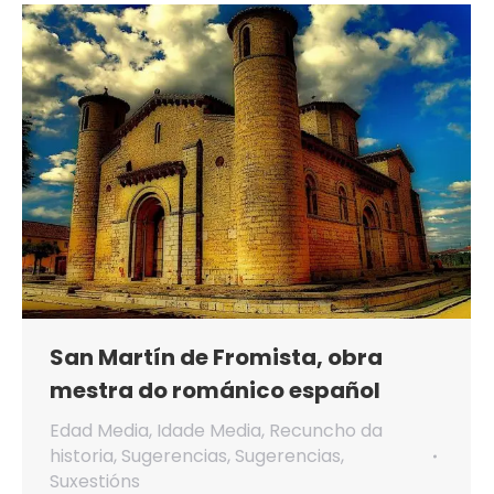
San Martín de Fromista, obra
mestra do románico español
Edad Media
,
Idade Media
,
Recuncho da
historia
,
Sugerencias
,
Sugerencias
,
Suxestións