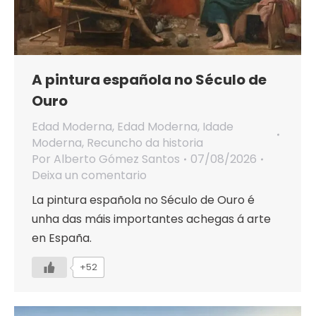
A pintura española no Século de
Ouro
Edad Moderna
,
Edad Moderna
,
Idade
Moderna
,
Recuncho da historia
Por
Alberto Gómez Santos
07/08/2026
Deixa un comentario
La pintura española no Século de Ouro é
unha das máis importantes achegas á arte
en España.
+52