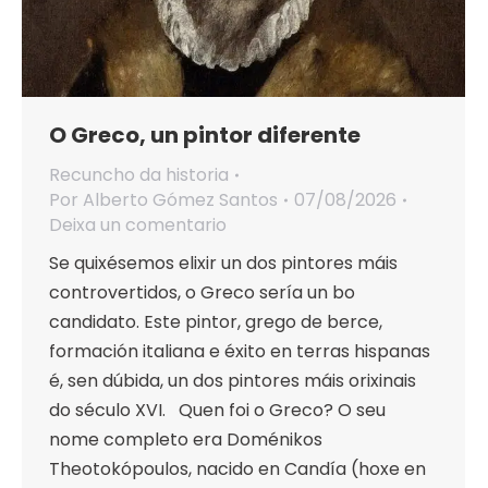
O Greco, un pintor diferente
Recuncho da historia
Por
Alberto Gómez Santos
07/08/2026
Deixa un comentario
Se quixésemos elixir un dos pintores máis
controvertidos, o Greco sería un bo
candidato. Este pintor, grego de berce,
formación italiana e éxito en terras hispanas
é, sen dúbida, un dos pintores máis orixinais
do século XVI. Quen foi o Greco? O seu
nome completo era Doménikos
Theotokópoulos, nacido en Candía (hoxe en