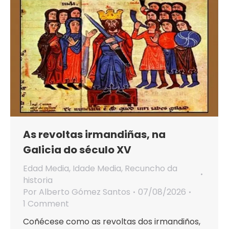
As revoltas irmandiñas, na
Galicia do século XV
Edad Media
,
Idade Media
,
Recuncho da
historia
Por
Alberto Gómez Santos
07/08/2026
1 Comment
Coñécese como as revoltas dos irmandiños,