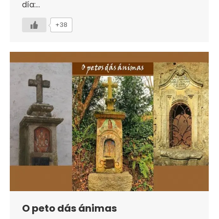
día:…
+38
O peto dás ánimas