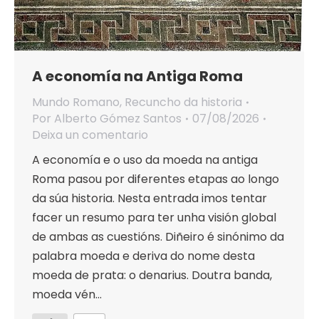
A economía na Antiga Roma
Mundo Romano
,
Recuncho da historia
Por
Alberto Gómez Santos
07/08/2026
Deixa un comentario
A economía e o uso da moeda na antiga
Roma pasou por diferentes etapas ao longo
da súa historia. Nesta entrada imos tentar
facer un resumo para ter unha visión global
de ambas as cuestións. Diñeiro é sinónimo da
palabra moeda e deriva do nome desta
moeda de prata: o denarius. Doutra banda,
moeda vén…