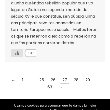
a unha auténtica rebelión popular que tivo
lugar en Galicia na segunda metade do
século XV, e que constitúe, sen dúbida, unha
das principais revoltas acaecidas en
territorio Europeo nese século. Moitos foron
os que se referiron a ela como a rebelión na
que “os gorrions correron detrás…
+37
←
1
…
25
26
27
28
29
…
63
→
Usamos cookies para asegurar que te damos la mejor