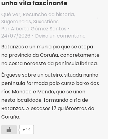
unha vila fascinante
Qué ver
,
Recuncho da historia
,
Sugerencias
,
Suxestións
Por
Alberto Gómez Santos
24/07/2026
Deixa un comentario
Betanzos é un municipio que se atopa
na provincia da Coruña, concretamente
na costa noroeste da península ibérica.
Érguese sobre un outeiro, situada nunha
península formada polo curso baixo dos
ríos Mandeo e Mendo, que se unen
nesta localidade, formando a ría de
Betanzos. A escasos 17 quilómetros da
Coruña.
+44