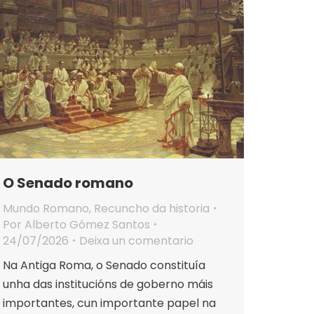
O Senado romano
Mundo Romano
,
Recuncho da historia
Por
Alberto Gómez Santos
24/07/2026
Deixa un comentario
Na Antiga Roma, o Senado constituía
unha das institucións de goberno máis
importantes, cun importante papel na