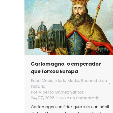
Carlomagno, o emperador
que forxou Europa
Edad Media
,
Idade Media
,
Recuncho da
historia
Por
Alberto Gómez Santos
24/07/2026
Deixa un comentario
Carlomagno, un líder guerreiro, un hábil