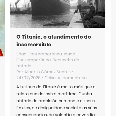
O Titanic, o afundimento do
insomerxible
Edad Contemporánea
,
Idade
Contemporánea
,
Recuncho da
historia
Por
Alberto Gómez Santos
24/07/2026
Deixa un comentario
A historia do Titanic é moito máis que o
relato dun desastre marítimo. É unha
historia de ambición humana e os seus
límites, de desigualdade social e as súas
consecuencias, de valentía e covardía