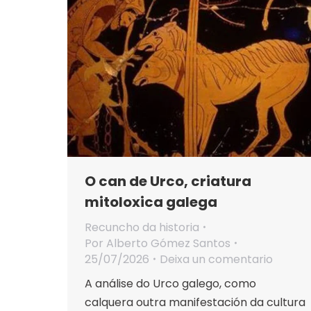
O can de Urco, criatura
mitoloxica galega
Recuncho da historia
Por
Alberto Gómez Santos
25/07/2026
Deixa un comentario
A análise do Urco galego, como
calquera outra manifestación da cultura