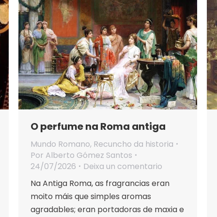
O perfume na Roma antiga
Mundo Romano
,
Recuncho da historia
Por
Alberto Gómez Santos
24/07/2026
Deixa un comentario
Na Antiga Roma, as fragrancias eran
moito máis que simples aromas
agradables; eran portadoras de maxia e