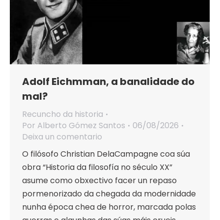
Adolf Eichmman, a banalidade do
mal?
Recuncho da historia
Por
Alberto Gómez Santos
06/08/2026
Deixa un comentario
O filósofo Christian DelaCampagne coa súa
obra “Historia da filosofía no século XX”
asume como obxectivo facer un repaso
pormenorizado da chegada da modernidade
nunha época chea de horror, marcada polas