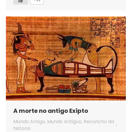
A morte no antigo Exipto
Mundo Antigo
,
Mundo Antiguo
,
Recuncho da
historia