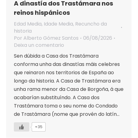
A dinastía dos Trastámara nos
reinos hispánicos
Edad Media
,
Idade Media
,
Recuncho da
historia
Por
Alberto Gómez Santos
06/08/2026
Deixa un comentario
Sen dúbida a Casa dos Trastámara
conforma unha das dinastías máis celebres
que reinaron nos territorios de España ao
longo da historia. A Casa de Trastámara era
unha rama menor da Casa de Borgoña, á que
acabarían substituíndo. A Casa dos
Trastámara toma o seu nome do Condado
de Trastámara (nome que provén do latín…
+35