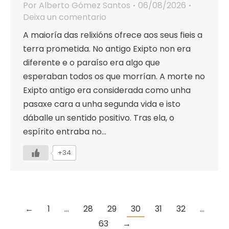
Por
Alberto Gómez Santos
06/08/2026
Deixa un comentario
A maioría das relixións ofrece aos seus fieis a
terra prometida. No antigo Exipto non era
diferente e o paraíso era algo que
esperaban todos os que morrían. A morte no
Exipto antigo era considerada como unha
pasaxe cara a unha segunda vida e isto
dáballe un sentido positivo. Tras ela, o
espírito entraba no…
+34
←
1
…
28
29
30
31
32
…
63
→