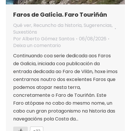
Faros de Galicia. Faro Touriñán
Qué ver
,
Recuncho da historia
,
Sugerencias
,
Suxestións
Por
Alberto Gómez Santos
06/08/2026
Deixa un comentario
Continuando coa serie dedicada aos Faros
de Galicia, iniciada coa publicación da
entrada dedicada ao Faro de Vilán, hoxe imos
centrarnos noutro dos excelentes Faros que
podemos atopar nesta terra,
concretamente o Faro de Touriñán. Este
Faro atópase no cabo do mesmo nome, un
cabo cun gran protagonismo na historia das
navegacións pola Costa da…
+32