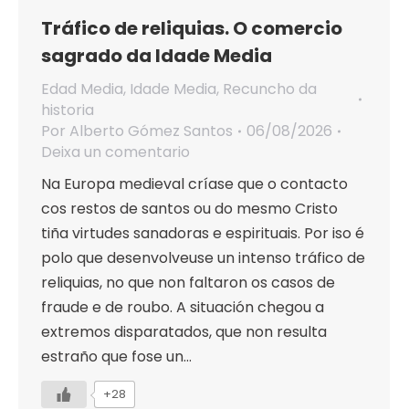
Tráfico de reliquias. O comercio
sagrado da Idade Media
Edad Media
,
Idade Media
,
Recuncho da
historia
Por
Alberto Gómez Santos
06/08/2026
Deixa un comentario
Na Europa medieval críase que o contacto
cos restos de santos ou do mesmo Cristo
tiña virtudes sanadoras e espirituais. Por iso é
polo que desenvolveuse un intenso tráfico de
reliquias, no que non faltaron os casos de
fraude e de roubo. A situación chegou a
extremos disparatados, que non resulta
estraño que fose un…
+28