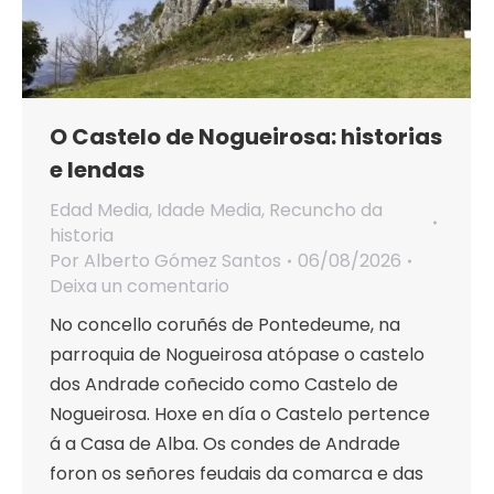
O Castelo de Nogueirosa: historias
e lendas
Edad Media
,
Idade Media
,
Recuncho da
historia
Por
Alberto Gómez Santos
06/08/2026
Deixa un comentario
No concello coruñés de Pontedeume, na
parroquia de Nogueirosa atópase o castelo
dos Andrade coñecido como Castelo de
Nogueirosa. Hoxe en día o Castelo pertence
á a Casa de Alba. Os condes de Andrade
foron os señores feudais da comarca e das