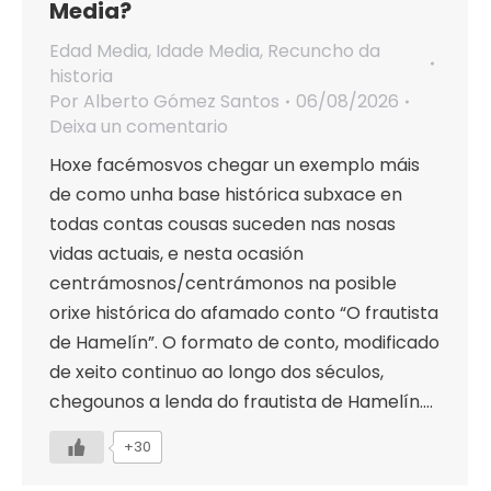
Media?
Edad Media
,
Idade Media
,
Recuncho da
historia
Por
Alberto Gómez Santos
06/08/2026
Deixa un comentario
Hoxe facémosvos chegar un exemplo máis
de como unha base histórica subxace en
todas contas cousas suceden nas nosas
vidas actuais, e nesta ocasión
centrámosnos/centrámonos na posible
orixe histórica do afamado conto “O frautista
de Hamelín”. O formato de conto, modificado
de xeito continuo ao longo dos séculos,
chegounos a lenda do frautista de Hamelín.…
+30