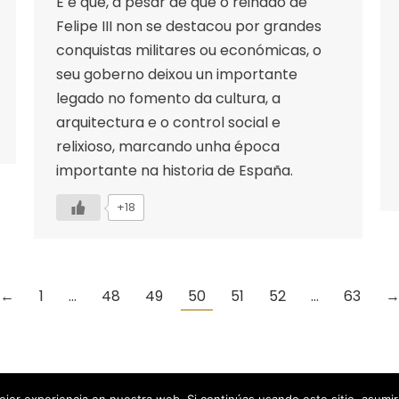
E é que, a pesar de que o reinado de
Felipe III non se destacou por grandes
conquistas militares ou económicas, o
seu goberno deixou un importante
legado no fomento da cultura, a
arquitectura e o control social e
relixioso, marcando unha época
importante na historia de España.
+18
←
1
…
48
49
50
51
52
…
63