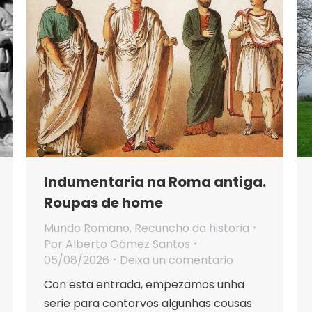
Indumentaria na Roma antiga.
Roupas de home
Mundo Romano
,
Recuncho da historia
Por
Alberto Gómez Santos
05/08/2026
Deixa un comentario
Con esta entrada, empezamos unha
serie para contarvos algunhas cousas