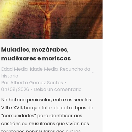
Muladíes, mozárabes,
mudéxares e moriscos
Edad Media
,
Idade Media
,
Recuncho da
historia
Por
Alberto Gómez Santos
04/08/2026
Deixa un comentario
Na historia peninsular, entre os séculos
VIII e XVII, hai que falar de catro tipos de
“comunidades” para identificar aos
cristiáns ou musulmáns que vivían nos
territorios peninsulares dos outros,