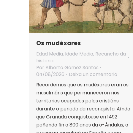
Os mudéxares
Edad Media
,
Idade Media
,
Recuncho da
historia
Por
Alberto Gómez Santos
04/08/2026
Deixa un comentario
Recordemos que os mudéxares eran os
musulmáns que permaneceron nos
territorios ocupados polos cristiáns
durante o periodo da reconquista. Aínda
que Granada conquistouse en 1492
poñendo fin a 800 anos da o-Ándalus, a
presenza musulmá en España como