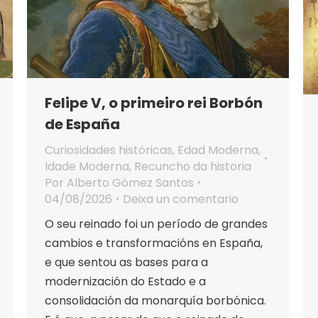
Felipe V, o primeiro rei Borbón
de España
Curiosidades históricas
,
Edad Moderna
,
Idade Moderna
,
Recuncho da historia
Por
Alberto Gómez Santos
04/08/2026
Deixa un comentario
O seu reinado foi un período de grandes
cambios e transformacións en España,
e que sentou as bases para a
modernización do Estado e a
consolidación da monarquía borbónica.