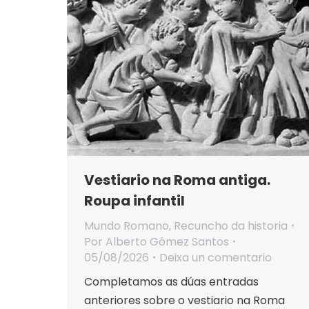
Vestiario na Roma antiga.
Roupa infantil
Mundo Romano
,
Recuncho da historia
Por
Alberto Gómez Santos
05/08/2026
Deixa un comentario
Completamos as dúas entradas
anteriores sobre o vestiario na Roma