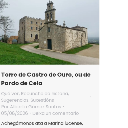
Torre de Castro de Ouro, ou de
Pardo de Cela
Qué ver
,
Recuncho da historia
,
Sugerencias
,
Suxestións
Por
Alberto Gómez Santos
05/08/2026
Deixa un comentario
Achegámonos ata a Mariña lucense,