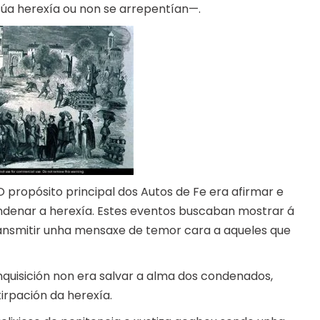
 súa herexía ou non se arrepentían—.
. O propósito principal dos Autos de Fe era afirmar e
condenar a herexía. Estes eventos buscaban mostrar á
transmitir unha mensaxe de temor cara a aqueles que
nquisición non era salvar a alma dos condenados,
irpación da herexía.