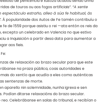
lixioso de penitencia e xustiza acabou sendo unha
das de touros ou aos fogos artificiais”.
“A xente
 espectáculo estraño, alleo á súa fe habitual, ás
.
Á popularidade dos Autos de Fe tamén contribuíu o
e fe de 1559 porque asistiu o rei —ata entón os reis da
, excepto un celebrado en Valencia no que estivo
ciu a Inquisición a partir desa data para aumentar a
ar aos fieis.
 Fe:
nzas de relaxación ao brazo secular para que este
rábanse na praza pública, coas autoridades e
mais do xentío que acudía a eles como auténticas
r as sentenzas de morte.
en aparello nin solemnidade, nunha igrexa e sen
. Podían ditarse relaxacións do brazo secular.
ó reo. Celebrábanse en salas do tribunal, e recibían o