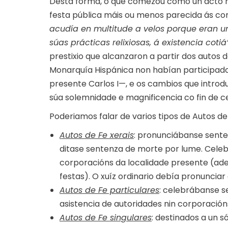
Desta forma, o que comezou como un acto re
festa pública máis ou menos parecida ás corri
acudía en multitude a velos porque eran un
súas prácticas relixiosas, á existencia cotiá”
prestixio que alcanzaron a partir dos autos d
Monarquía Hispánica non habían participado
presente Carlos I—, e os cambios que introdu
súa solemnidade e magnificencia co fin de ceg
Poderiamos falar de varios tipos de Autos de
Autos de Fe xerais
: pronunciábanse sente
ditase sentenza de morte por lume. Celeb
corporacións da localidade presente (ade
festas). O xuíz ordinario debía pronuncia
Autos de Fe particulares
: celebrábanse s
asistencia de autoridades nin corporacións
Autos de Fe singulares
: destinados a un s