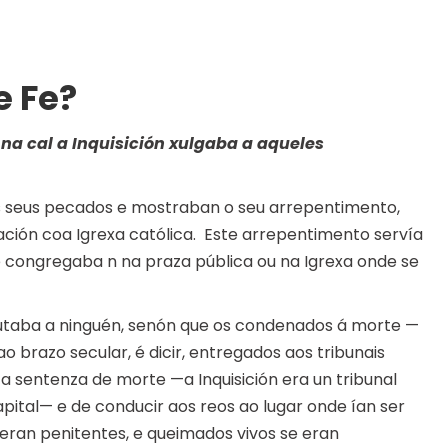
e Fe?
 na cal a Inquisición xulgaba a aqueles
 seus pecados e mostraban o seu arrepentimento,
iación coa Igrexa católica. Este arrepentimento servía
e congregaba n na praza pública ou na Igrexa onde se
cutaba a ninguén, senón que os condenados á morte —
o brazo secular, é dicir, entregados aos tribunais
a sentenza de morte —a Inquisición era un tribunal
pital— e de conducir aos reos ao lugar onde ían ser
ran penitentes, e queimados vivos se eran