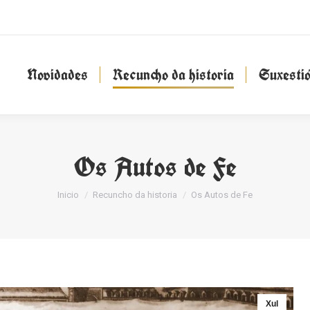
Novidades
Recuncho da historia
Suxesti
Novidades
Recuncho da historia
Suxesti
Os Autos de Fe
You are here:
Inicio
Recuncho da historia
Os Autos de Fe
Xul