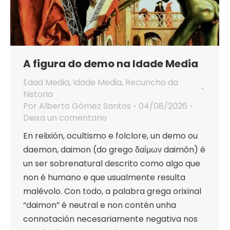
A figura do demo na Idade Media
Edad Media
,
Idade Media
,
Recuncho da
historia
Por
Alberto Gómez Santos
04/08/2026
Deixa un comentario
En relixión, ocultismo e folclore, un demo ou
daemon, daimon (do grego δαίμων daimôn) é
un ser sobrenatural descrito como algo que
non é humano e que usualmente resulta
malévolo. Con todo, a palabra grega orixinal
“daimon” é neutral e non contén unha
connotación necesariamente negativa nos