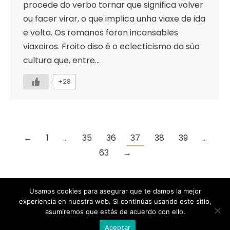
procede do verbo tornar que significa volver
ou facer virar, o que implica unha viaxe de ida
e volta. Os romanos foron incansables
viaxeiros. Froito diso é o eclecticismo da súa
cultura que, entre…
+28
←
1
…
35
36
37
38
39
…
63
→
Usamos cookies para asegurar que te damos la mejor
experiencia en nuestra web. Si continúas usando este sitio,
Designed by Animation Graphics
asumiremos que estás de acuerdo con ello.
POLÍTICA DE PRIVACIDAD |
COOKIES |
AVISO LEGAL |
Aceptar