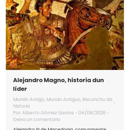
Alejandro Magno, historia dun
líder
Mundo Antigo
,
Mundo Antiguo
,
Recuncho da
historia
Por
Alberto Gómez Santos
04/08/2026
Deixa un comentario
Alejandro III de Macedonia, comunmente