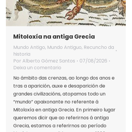
Mitoloxía na antiga Grecia
Mundo Antigo
,
Mundo Antiguo
,
Recuncho da
historia
Por
Alberto Gómez Santos
07/08/2026
Deixa un comentario
No ámbito das crenzas, ao longo dos anos e
tras a aparición, auxe e desaparición de
grandes civilizacións, atopamos todo un
“mundo” apaixonante no referente á
Mitoloxía en antiga Grecia. En primeiro lugar
queremos dicir que ao referirnos á antiga
Grecia, estamos a referirnos ao período