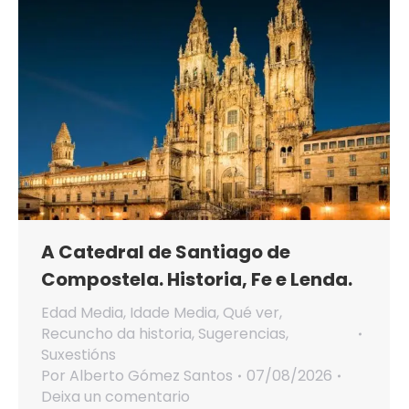
A Catedral de Santiago de
Compostela. Historia, Fe e Lenda.
Edad Media
,
Idade Media
,
Qué ver
,
Recuncho da historia
,
Sugerencias
,
Suxestións
Por
Alberto Gómez Santos
07/08/2026
Deixa un comentario