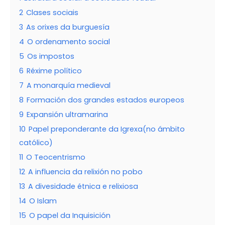
2
Clases sociais
3
As orixes da burguesía
4
O ordenamento social
5
Os impostos
6
Réxime político
7
A monarquía medieval
8
Formación dos grandes estados europeos
9
Expansión ultramarina
10
Papel preponderante da Igrexa(no ámbito
católico)
11
O Teocentrismo
12
A influencia da relixión no pobo
13
A divesidade étnica e relixiosa
14
O Islam
15
O papel da Inquisición