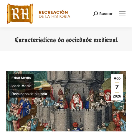
Buscar
Search:
Características da sociedade medieval
You are here:
Edad Media
Ago
7
Idade Media
Recuncho da historia
2026