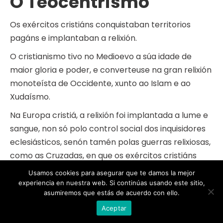
O Teocentrismo
Os exércitos cristiáns conquistaban territorios
pagáns e implantaban a relixión.
O cristianismo tivo no Medioevo a súa idade de
maior gloria e poder, e converteuse na gran relixión
monoteísta de Occidente, xunto ao Islam e ao
Xudaísmo.
Na Europa cristiá, a relixión foi implantada a lume e
sangue, non só polo control social dos inquisidores
eclesiásticos, senón tamén polas guerras relixiosas,
como as Cruzadas, en que os exércitos cristiáns
eran comandados cara á conquista dos territorios
Usamos cookies para asegurar que te damos la mejor
pagáns polas súas autoridades nobres e relixiosas.
experiencia en nuestra web. Si continúas usando este sitio,
asumiremos que estás de acuerdo con ello.
Aceptar