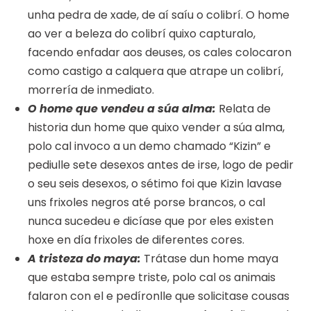
unha pedra de xade, de aí saíu o colibrí. O home
ao ver a beleza do colibrí quixo capturalo,
facendo enfadar aos deuses, os cales colocaron
como castigo a calquera que atrape un colibrí,
morrería de inmediato.
O home que vendeu a súa alma:
Relata de
historia dun home que quixo vender a súa alma,
polo cal invoco a un demo chamado “Kizin” e
pediulle sete desexos antes de irse, logo de pedir
o seu seis desexos, o sétimo foi que Kizin lavase
uns frixoles negros até porse brancos, o cal
nunca sucedeu e dicíase que por eles existen
hoxe en día frixoles de diferentes cores.
A tristeza do maya:
Trátase dun home maya
que estaba sempre triste, polo cal os animais
falaron con el e pedíronlle que solicitase cousas