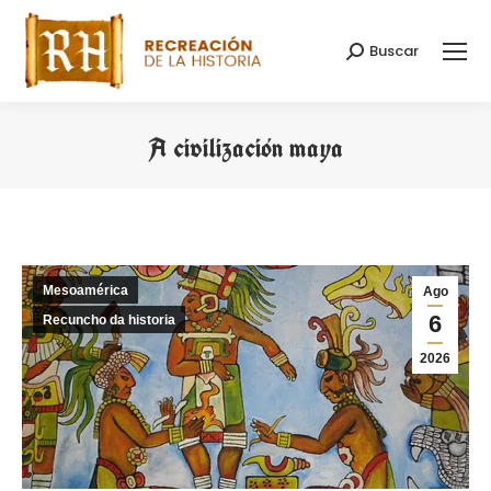
Buscar
Search:
A civilización maya
You are here:
Mesoamérica
Ago
6
Recuncho da historia
2026