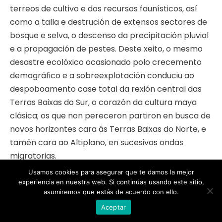
terreos de cultivo e dos recursos faunísticos, así
como a talla e destrución de extensos sectores de
bosque e selva, o descenso da precipitación pluvial
e a propagación de pestes. Deste xeito, o mesmo
desastre ecolóxico ocasionado polo crecemento
demográfico e a sobreexplotación conduciu ao
despoboamento case total da rexión central das
Terras Baixas do Sur, o corazón da cultura maya
clásica; os que non pereceron partiron en busca de
novos horizontes cara ás Terras Baixas do Norte, e
tamén cara ao Altiplano, en sucesivas ondas
migratorias.
Usamos cookies para asegurar que te damos la mejor
Outra hipótese propón que catástrofes naturais
experiencia en nuestra web. Si continúas usando este sitio,
como terremotos, furacáns e enfermidades
asumiremos que estás de acuerdo con ello.
epidémicas (febre amarela, mal de Chagas,
Aceptar
etcétera) caeron sobre o territorio, provocando